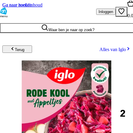
Ga naar hoofdinhoud
Ga naar zoeken
Inloggen
0.
menu
Waar ben je naar op zoek?
Alles van Iglo
Terug
2
.