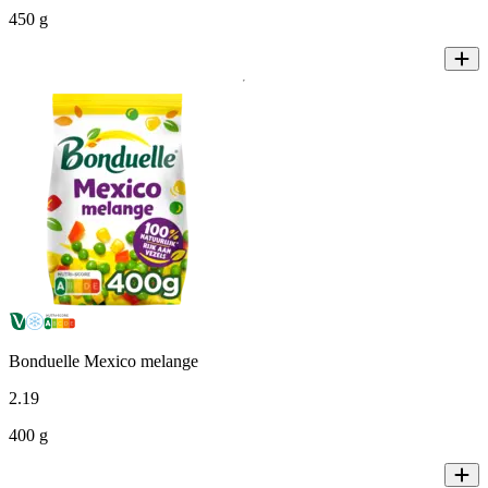
450 g
Bonduelle Mexico melange
2
.
19
400 g