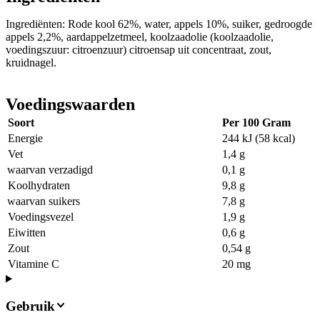
Ingrediënten: Rode kool 62%, water, appels 10%, suiker, gedroogde
appels 2,2%, aardappelzetmeel, koolzaadolie (koolzaadolie,
voedingszuur: citroenzuur) citroensap uit concentraat, zout,
kruidnagel.
Voedingswaarden
Soort
Per 100 Gram
Energie
244 kJ (58 kcal)
Vet
1,4 g
waarvan verzadigd
0,1 g
Koolhydraten
9,8 g
waarvan suikers
7,8 g
Voedingsvezel
1,9 g
Eiwitten
0,6 g
Zout
0,54 g
Vitamine C
20 mg
Gebruik