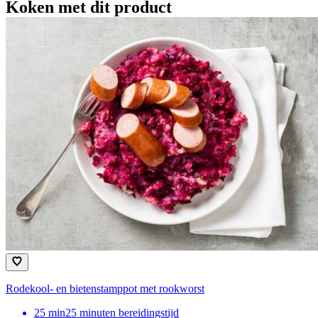
Koken met dit product
Rodekool- en bietenstamppot met rookworst
25
min
25 minuten bereidingstijd