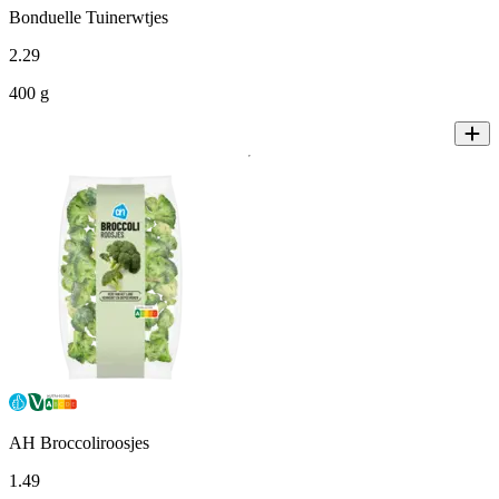
Bonduelle Tuinerwtjes
2
.
29
400 g
AH Broccoliroosjes
1
.
49