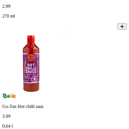
2
.
99
270 ml
Go-Tan Hot chilli saus
3
.
99
0,64 l