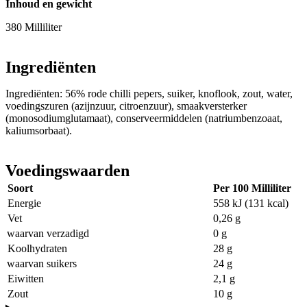
Inhoud en gewicht
380 Milliliter
Ingrediënten
Ingrediënten: 56% rode chilli pepers, suiker, knoflook, zout, water,
voedingszuren (azijnzuur, citroenzuur), smaakversterker
(monosodiumglutamaat), conserveermiddelen (natriumbenzoaat,
kaliumsorbaat).
Voedingswaarden
Soort
Per 100 Milliliter
Energie
558 kJ (131 kcal)
Vet
0,26 g
waarvan verzadigd
0 g
Koolhydraten
28 g
waarvan suikers
24 g
Eiwitten
2,1 g
Zout
10 g