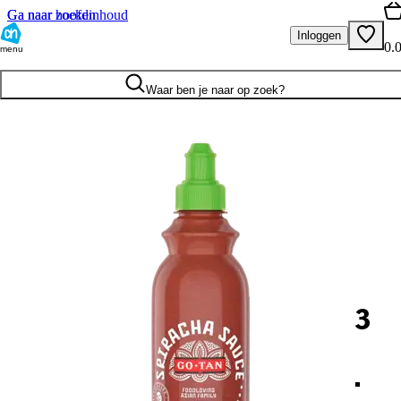
Ga naar hoofdinhoud
Ga naar zoeken
Inloggen
0.
menu
Waar ben je naar op zoek?
3
.