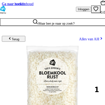
Ga naar hoofdinhoud
Ga naar zoeken
Inloggen
0.
menu
Waar ben je naar op zoek?
Alles van AH
Terug
1
.