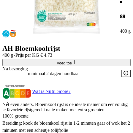
89
400 g
AH Bloemkoolrijst
·
400 g
Prijs per
KG
€
4,73
Voeg toe
Na bezorging
minimaal 2 dagen houdbaar
Wat is Nutri-Score?
Nét even anders. Bloemkool rijst is de ideale manier om eenvoudig
je favoriete rijstgerecht na te maken met extra groenten.
100% groente
Bereiding: kook de bloemkool rijst in 1-2 minuten gaar of wok het 2
minuten met een scheutje (olijf)olie