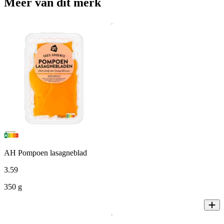
Meer van dit merk
AH Pompoen lasagneblad
3
.
59
350 g