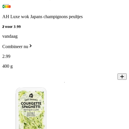
AH Luxe wok Japans champignons peultjes
2 voor 3.99
vandaag
Combineer nu
2
.
99
400 g