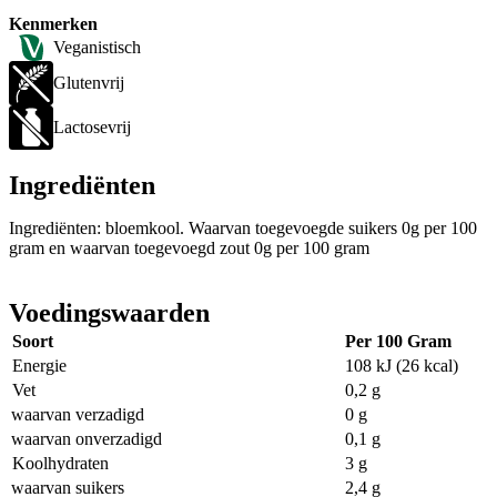
Kenmerken
Veganistisch
Glutenvrij
Lactosevrij
Ingrediënten
Ingrediënten: bloemkool. Waarvan toegevoegde suikers 0g per 100
gram en waarvan toegevoegd zout 0g per 100 gram
Voedingswaarden
Soort
Per 100 Gram
Energie
108 kJ (26 kcal)
Vet
0,2 g
waarvan verzadigd
0 g
waarvan onverzadigd
0,1 g
Koolhydraten
3 g
waarvan suikers
2,4 g