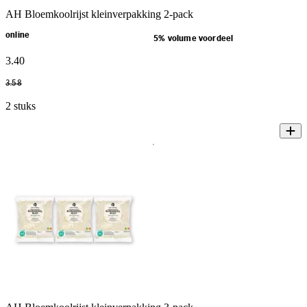
AH Bloemkoolrijst kleinverpakking 2-pack
online
5% volume voordeel
3
.
40
3
.
58
2 stuks