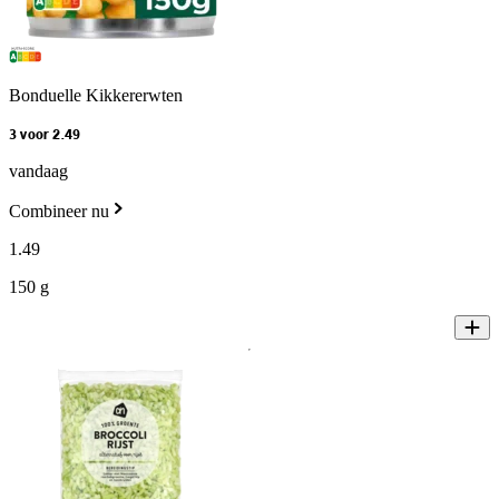
Bonduelle Kikkererwten
3 voor 2.49
vandaag
Combineer nu
1
.
49
150 g