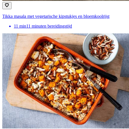
Tikka masala met vegetarische kipstukjes en bloemkoolrijst
11
min
11 minuten bereidingstijd