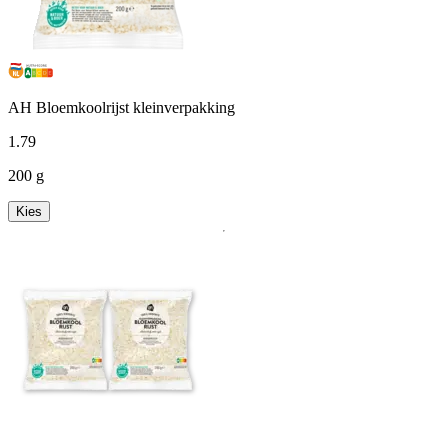
AH Bloemkoolrijst kleinverpakking
1
.
79
200 g
Kies