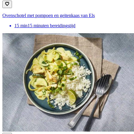
Ovenschotel met pompoen en geitenkaas van Els
15
min
15 minuten bereidingstijd