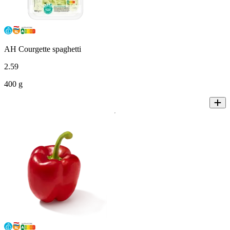
AH Courgette spaghetti
2
.
59
400 g