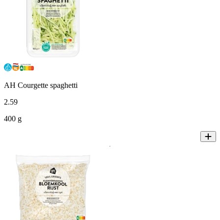
AH Courgette spaghetti
2
.
59
400 g