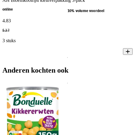
AH Bloemkoolrijst kleinverpakking 3-pack
online
10% volume voordeel
4
.
83
5
.
37
3 stuks
Anderen kochten ook