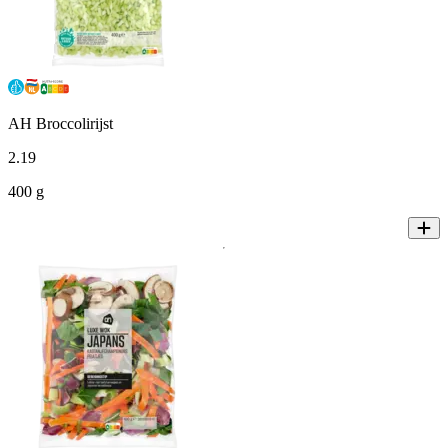
AH Broccolirijst
2
.
19
400 g