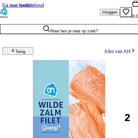
Ga naar hoofdinhoud
Ga naar zoeken
Inloggen
0.
menu
Waar ben je naar op zoek?
Alles van AH
Terug
2
.