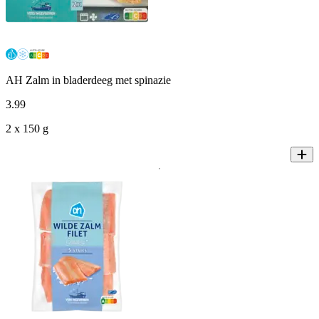
AH Zalm in bladerdeeg met spinazie
3
.
99
2 x 150 g