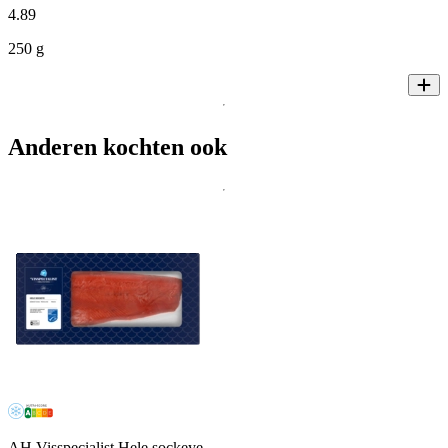
4
.
89
250 g
Anderen kochten ook
AH Visspecialist Hele sockeye