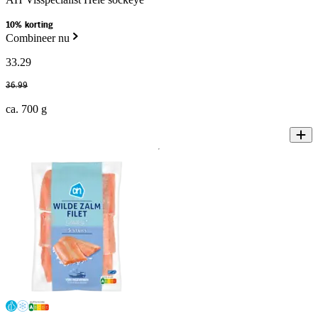
10% korting
Combineer nu
33
.
29
36
.
99
ca. 700 g