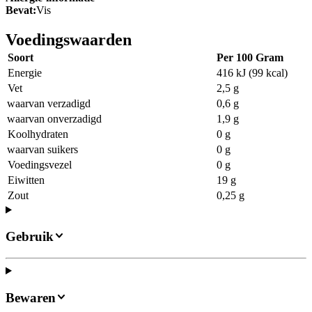
Bevat:
Vis
Voedingswaarden
Soort
Per 100 Gram
Energie
416 kJ (99 kcal)
Vet
2,5 g
waarvan verzadigd
0,6 g
waarvan onverzadigd
1,9 g
Koolhydraten
0 g
waarvan suikers
0 g
Voedingsvezel
0 g
Eiwitten
19 g
Zout
0,25 g
Gebruik
Bewaren