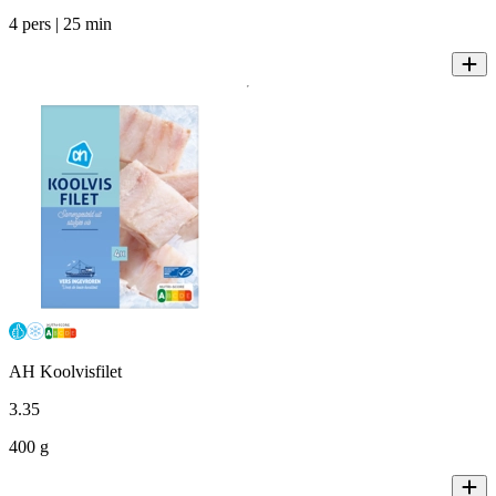
4 pers | 25 min
AH Koolvisfilet
3
.
35
400 g