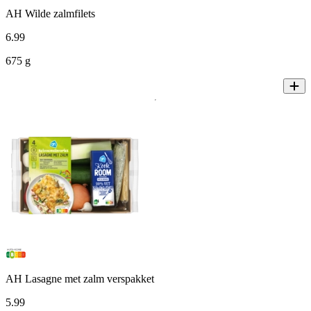
AH Wilde zalmfilets
6
.
99
675 g
AH Lasagne met zalm verspakket
5
.
99