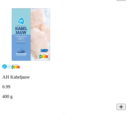
AH Kabeljauw
6
.
99
400 g