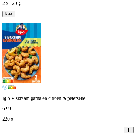
2 x 120 g
Kies
Iglo Viskraam garnalen citroen & peterselie
6
.
99
220 g