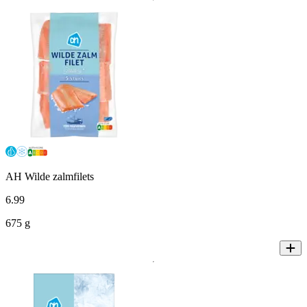
AH Wilde zalmfilets
6
.
99
675 g