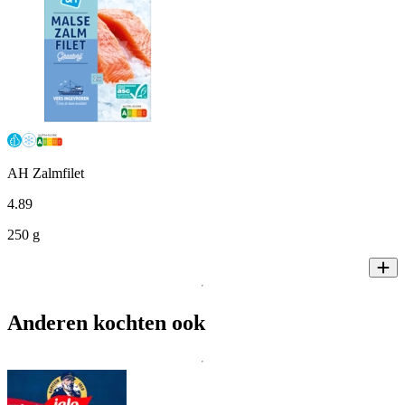
AH Zalmfilet
4
.
89
250 g
Anderen kochten ook