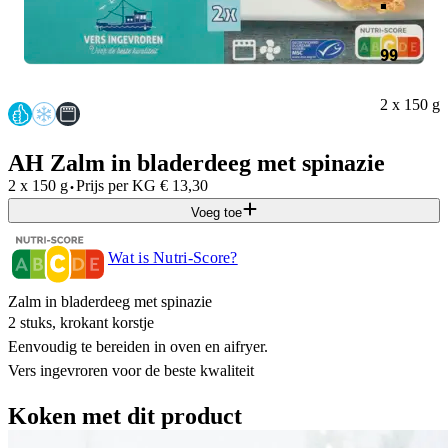
99
2 x 150 g
AH Zalm in bladerdeeg met spinazie
·
2 x 150 g
Prijs per
KG
€
13,30
Voeg toe
Wat is Nutri-Score?
Zalm in bladerdeeg met spinazie
2 stuks, krokant korstje
Eenvoudig te bereiden in oven en aifryer.
Vers ingevroren voor de beste kwaliteit
Koken met dit product