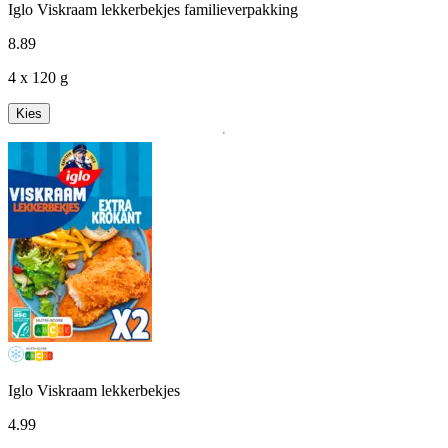
Iglo Viskraam lekkerbekjes familieverpakking
8
.
89
4 x 120 g
Kies
Iglo Viskraam lekkerbekjes
4
.
99