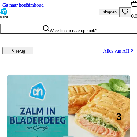
Ga naar hoofdinhoud
Ga naar zoeken
Inloggen
0.
menu
Waar ben je naar op zoek?
Alles van AH
Terug
3
.