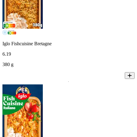
Iglo Fishcuisine Bretagne
6
.
19
380 g