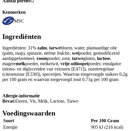
Aantal porties:
2
Kenmerken
MSC
Ingrediënten
Ingrediënten: 31%
zalm
,
tarwe
bloem, water, plantaardige olie
(palm, raap), spinazie,
cr
ème fraîche,
wei
poeder, gemodificeerd
aardappelzetmeel,
room
poeder, zout,
tarwe
gluten,
lactose
,
magere
melk
poeder, melkeiwit,
vrije
-
uitloopei
poeder, emulgator
(mono- en diglyceriden van vetzuren [E471]), zuurteregelaar
(citroenzuur [E330]), specerijen. Waarvan toegevoegde suikers 0,2g
per 100 gram en waarvan toegevoegd zout 0,71g per 100 gram
Allergie-informatie
Bevat:
Eieren, Vis, Melk, Lactose, Tarwe
Voedingswaarden
Soort
Per 100 Gram
Energie
905 kJ (216 kcal)