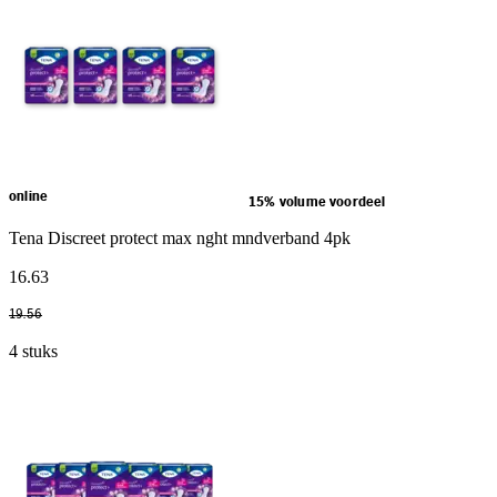
online
15% volume voordeel
Tena Discreet protect max nght mndverband 4pk
16
.
63
19
.
56
4 stuks