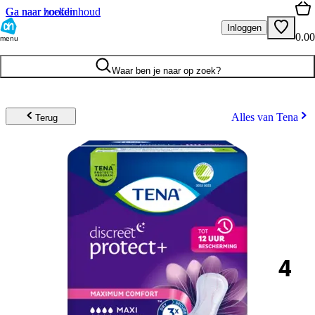
Ga naar hoofdinhoud
Ga naar zoeken
Inloggen
0.00
menu
Waar ben je naar op zoek?
Alles van Tena
Terug
4
.