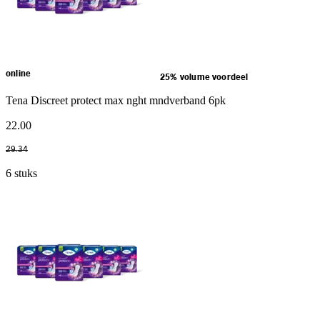
online
25% volume voordeel
Tena Discreet protect max nght mndverband 6pk
22
.
00
29
.
34
6 stuks