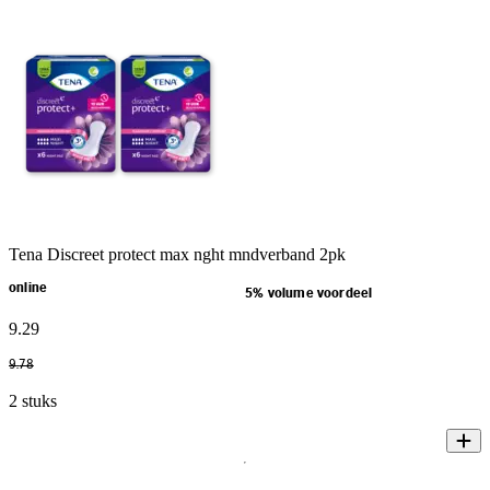
Tena Discreet protect max nght mndverband 2pk
online
5% volume voordeel
9
.
29
9
.
78
2 stuks