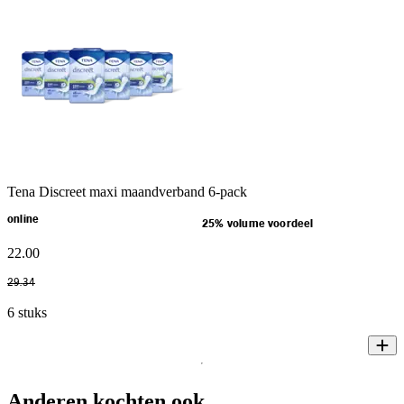
Tena Discreet maxi maandverband 6-pack
online
25% volume voordeel
22
.
00
29
.
34
6 stuks
Anderen kochten ook