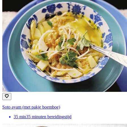
Soto ayam (met pakje boemboe)
35
min
35 minuten bereidingstijd