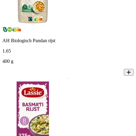
AH Biologisch Pandan rijst
1
.
65
400 g