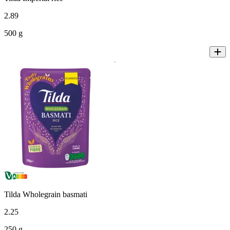
2
.
89
500 g
Tilda Wholegrain basmati
2
.
25
250 g