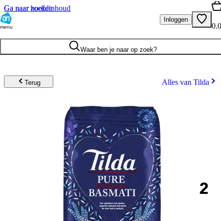
Ga naar hoofdinhoud
Ga naar zoeken
Inloggen
0.
menu
Waar ben je naar op zoek?
Alles van Tilda
Terug
2
.