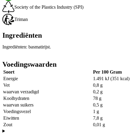
Society of the Plastics Industry (SPI)
Triman
Ingrediënten
Ingrediënten: basmatirijst.
Voedingswaarden
Soort
Per 100 Gram
Energie
1.491 kJ (351 kcal)
Vet
0,8 g
waarvan verzadigd
0,2 g
Koolhydraten
78 g
waarvan suikers
0,5 g
Voedingsvezel
1 g
Eiwitten
7,8 g
Zout
0,01 g