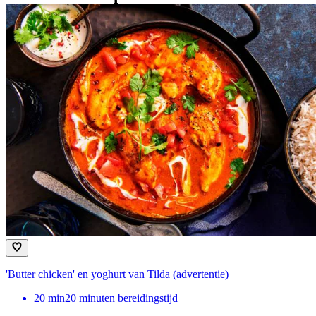
'Butter chicken' en yoghurt van Tilda (advertentie)
20
min
20 minuten bereidingstijd