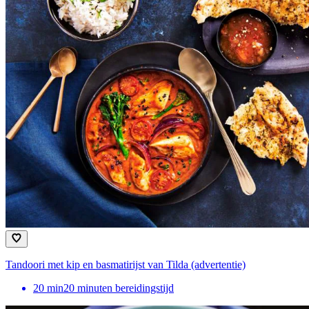
Tandoori met kip en basmatirijst van Tilda (advertentie)
20
min
20 minuten bereidingstijd