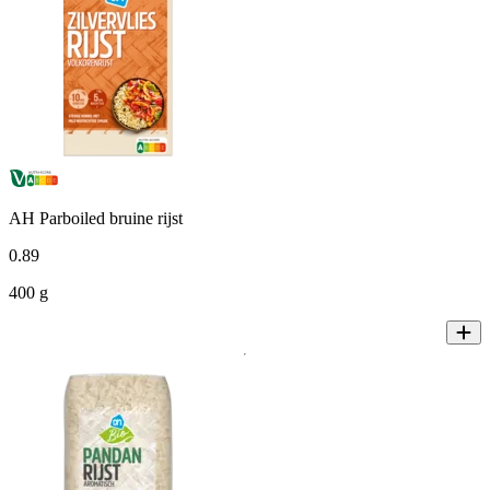
AH Parboiled bruine rijst
0
.
89
400 g