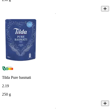
Tilda Pure basmati
2
.
19
250 g