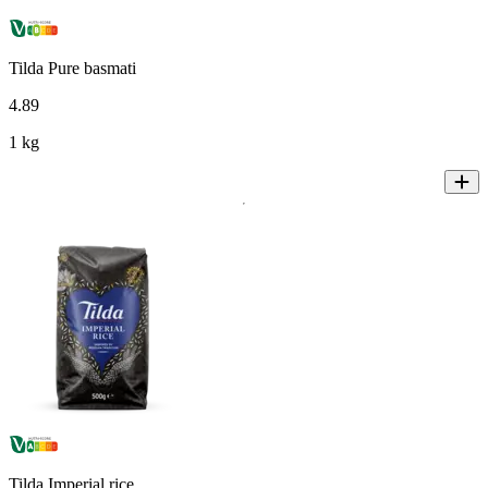
Tilda Pure basmati
4
.
89
1 kg
Tilda Imperial rice