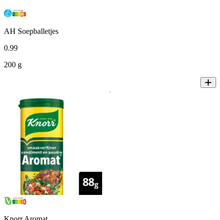
AH Soepballetjes
0
.
99
200 g
Knorr Aromat