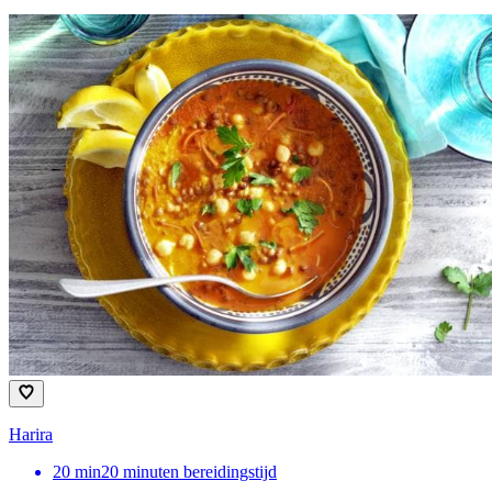
Harira
20
min
20 minuten bereidingstijd