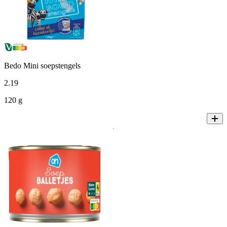
Bedo Mini soepstengels
2
.
19
120 g