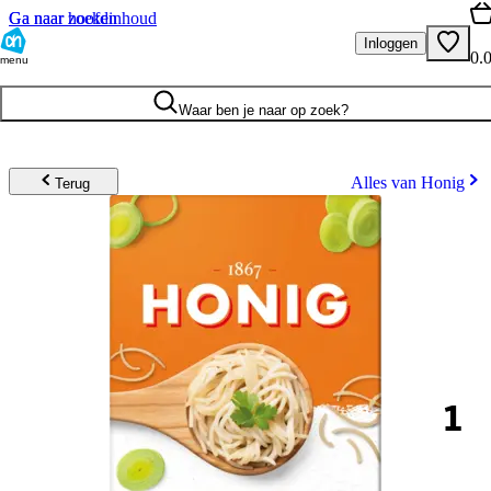
Ga naar hoofdinhoud
Ga naar zoeken
Inloggen
0.
menu
Waar ben je naar op zoek?
Alles van Honig
Terug
1
.