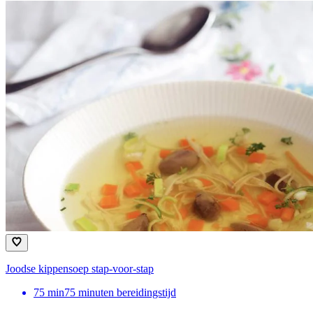
Joodse kippensoep stap-voor-stap
75
min
75 minuten bereidingstijd