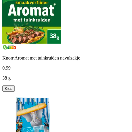
Knorr Aromat met tuinkruiden navulzakje
0
.
99
38 g
Kies