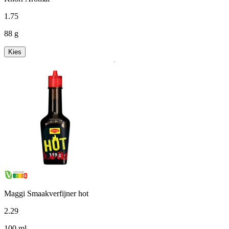
1
.
75
88 g
Kies
Maggi Smaakverfijner hot
2
.
29
100 ml