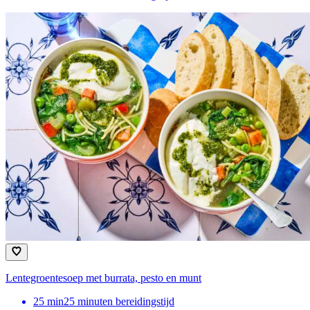
Lentegroentesoep met burrata, pesto en munt
25
min
25 minuten bereidingstijd