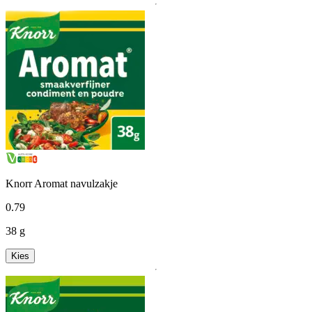
Knorr Aromat navulzakje
0
.
79
38 g
Kies