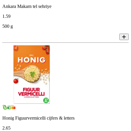
Ankara Makarn tel sehriye
1
.
59
500 g
Honig Figuurvermicelli cijfers & letters
2
.
65