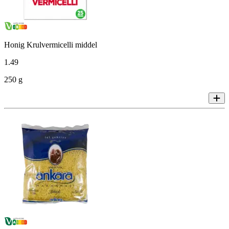
Honig Krulvermicelli middel
1
.
49
250 g