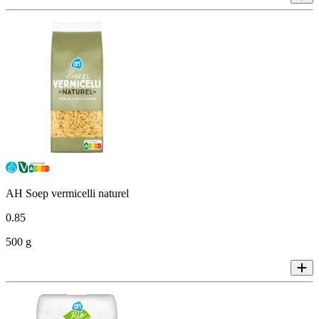
AH Soep vermicelli naturel
0
.
85
500 g