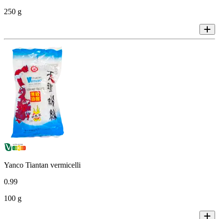
250 g
Yanco Tiantan vermicelli
0
.
99
100 g