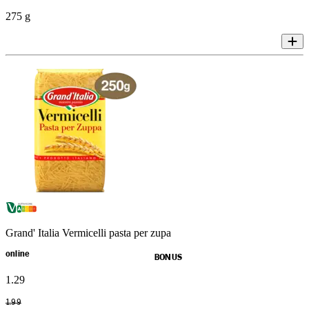
275 g
Grand' Italia Vermicelli pasta per zupa
online
BONUS
1
.
29
1
.
99