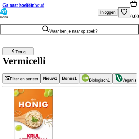
Ga naar hoofdinhoud
Ga naar zoeken
Inloggen
0.00
menu
Waar ben je naar op zoek?
Terug
Vermicelli
Nieuw
1
Bonus
1
Filter en sorteer
Biologisch
1
Veganist