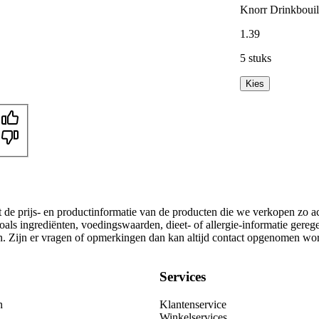
Knorr Drinkbouil
1
.
39
5 stuks
Kies
t de prijs- en productinformatie van de producten die we verkopen zo a
als ingrediënten, voedingswaarden, dieet- of allergie-informatie gereg
gen. Zijn er vragen of opmerkingen dan kan altijd contact opgenomen wo
Services
n
Klantenservice
Winkelservices