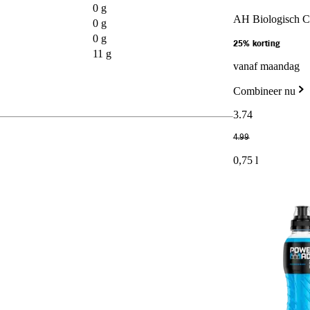
0 g
AH Biologisch C
0 g
0 g
25% korting
11 g
vanaf maandag
Combineer nu
3
.
74
4
.
99
0,75 l