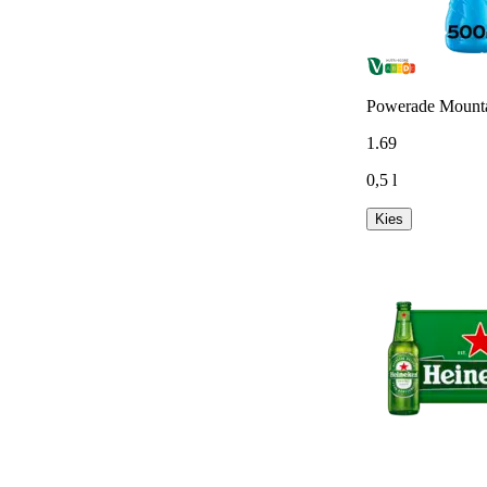
Powerade Mounta
1
.
69
0,5 l
Kies