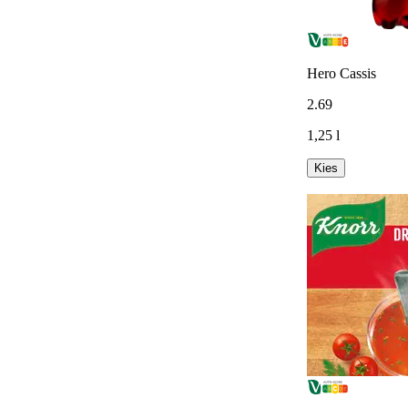
Hero Cassis
2
.
69
1,25 l
Kies