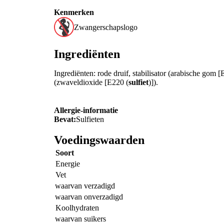
Kenmerken
Zwangerschapslogo
Ingrediënten
Ingrediënten: rode druif, stabilisator (arabische gom
(zwaveldioxide [E220 (
sulfiet
)]).
Allergie-informatie
Bevat:
Sulfieten
Voedingswaarden
Soort
Energie
Vet
waarvan verzadigd
waarvan onverzadigd
Koolhydraten
waarvan suikers