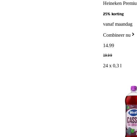
Heineken Premium
25% korting
vanaf maandag
Combineer nu
14
.
99
19
.
99
24 x 0,3 l