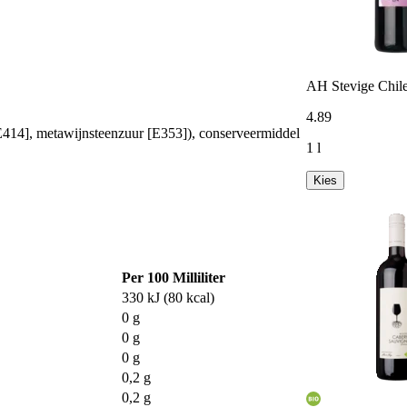
AH Stevige Chile
4
.
89
 [E414], metawijnsteenzuur [E353]), conserveermiddel
1 l
Kies
Per 100 Milliliter
330 kJ (80 kcal)
0 g
0 g
0 g
0,2 g
0,2 g