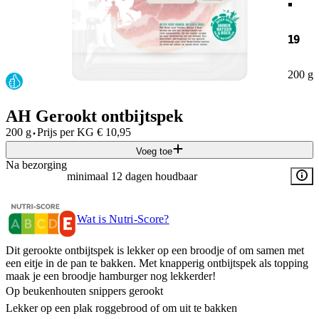
19
200 g
AH Gerookt ontbijtspek
·
200 g
Prijs per
KG
€
10,95
Voeg toe
Na bezorging
minimaal 12 dagen houdbaar
Wat is Nutri-Score?
Dit gerookte ontbijtspek is lekker op een broodje of om samen met
een eitje in de pan te bakken. Met knapperig ontbijtspek als topping
maak je een broodje hamburger nog lekkerder!
Op beukenhouten snippers gerookt
Lekker op een plak roggebrood of om uit te bakken