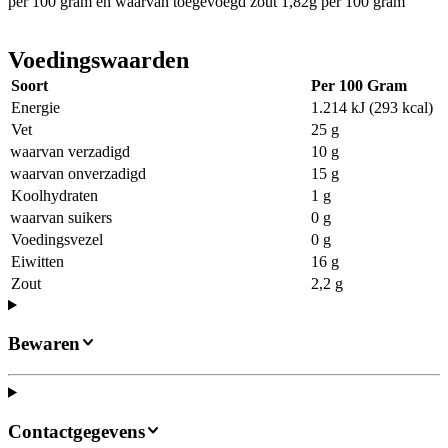
per 100 gram en waarvan toegevoegd zout 1,82g per 100 gram
Voedingswaarden
Soort
Per 100 Gram
Energie
1.214 kJ (293 kcal)
Vet
25 g
waarvan verzadigd
10 g
waarvan onverzadigd
15 g
Koolhydraten
1 g
waarvan suikers
0 g
Voedingsvezel
0 g
Eiwitten
16 g
Zout
2,2 g
Bewaren
Contactgegevens