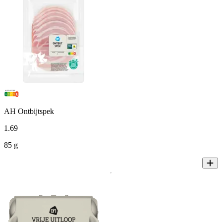
AH Ontbijtspek
1
.
69
85 g