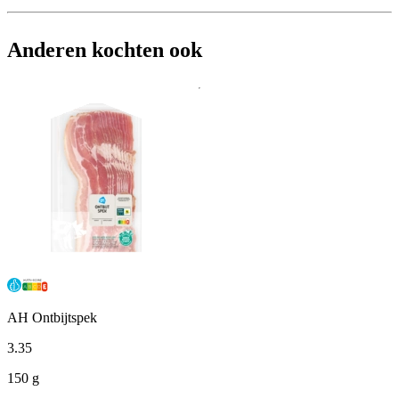
Anderen kochten ook
AH Ontbijtspek
3
.
35
150 g