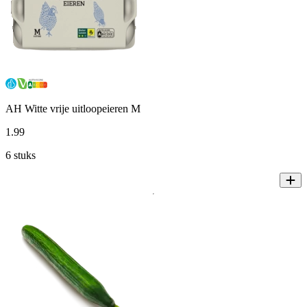
AH Witte vrije uitloopeieren M
1
.
99
6 stuks