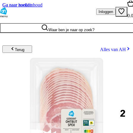
Ga naar hoofdinhoud
Ga naar zoeken
Inloggen
0.
menu
Waar ben je naar op zoek?
Alles van AH
Terug
2
.