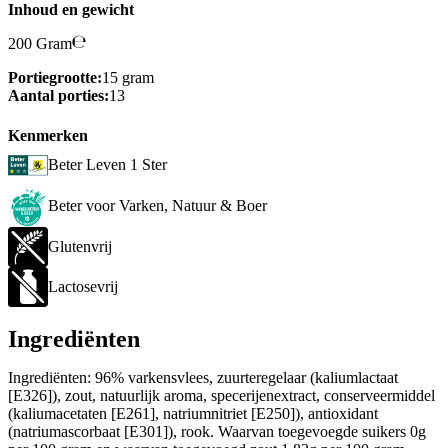
Inhoud en gewicht
200 Gram
Portiegrootte:
15 gram
Aantal porties:
13
Kenmerken
Beter Leven 1 Ster
Beter voor Varken, Natuur & Boer
Glutenvrij
Lactosevrij
Ingrediënten
Ingrediënten: 96% varkensvlees, zuurteregelaar (kaliumlactaat
[E326]), zout, natuurlijk aroma, specerijenextract, conserveermiddel
(kaliumacetaten [E261], natriumnitriet [E250]), antioxidant
(natriumascorbaat [E301]), rook. Waarvan toegevoegde suikers 0g