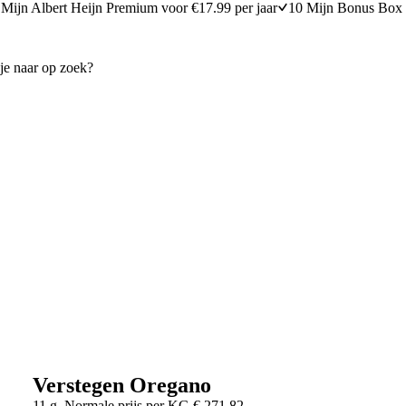
Mijn Albert Heijn Premium voor €17.99 per jaar
10 Mijn Bonus Box 
Verstegen Oregano
11 g
Normale prijs per
KG
€
271,82