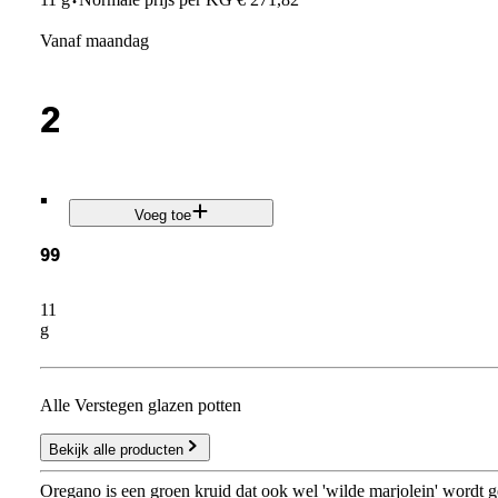
·
vanaf maandag
2
.
Voeg toe
99
11
g
Alle Verstegen glazen potten
Bekijk alle producten
Oregano is een groen kruid dat ook wel 'wilde marjolein' wordt