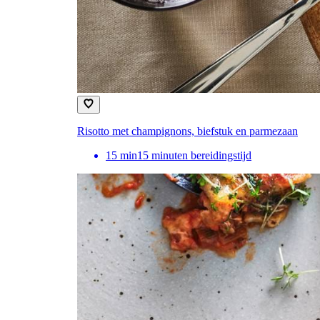
Risotto met champignons, biefstuk en parmezaan
15
min
15 minuten bereidingstijd