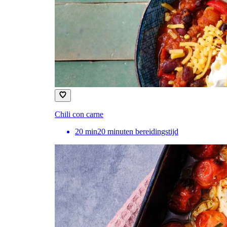
Chili con carne
20
min
20 minuten bereidingstijd