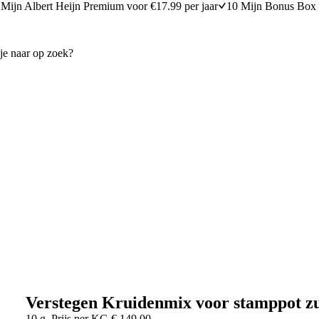
Mijn Albert Heijn Premium voor €17.99 per jaar
10 Mijn Bonus Box 
Verstegen Kruidenmix voor stamppot z
10 g
Prijs per
KG
€
149,00