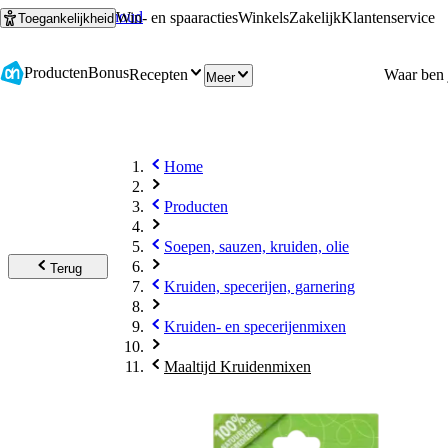
Ga naar hoofdinhoud
Ga naar zoeken
Win- en spaaracties
Winkels
Zakelijk
Klantenservice
Toegankelijkheid
Producten
Bonus
Recepten
Meer
Home
Producten
Soepen, sauzen, kruiden, olie
Terug
Kruiden, specerijen, garnering
Kruiden- en specerijenmixen
Maaltijd Kruidenmixen