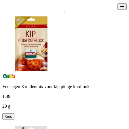
Verstegen Kruidenmix voor kip pittige knoflook
1
.
49
20 g
Kies