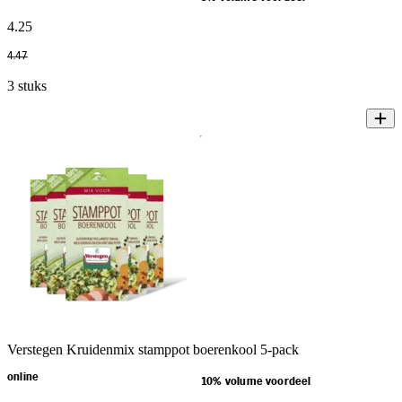
4
.
25
4
.
47
3 stuks
Verstegen Kruidenmix stamppot boerenkool 5-pack
online
10% volume voordeel