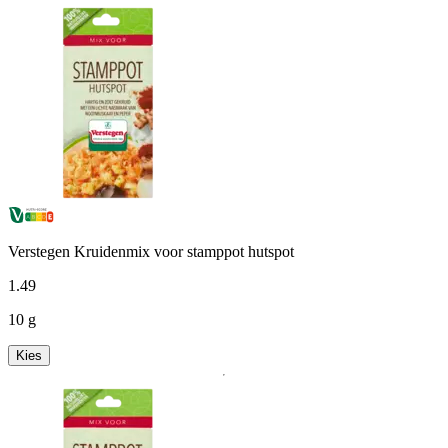
Verstegen Kruidenmix voor stamppot hutspot
1
.
49
10 g
Kies