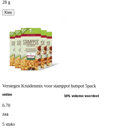
28 g
Kies
Verstegen Kruidenmix voor stamppot hutspot 5pack
online
10% volume voordeel
6
.
70
7
.
45
5 stuks