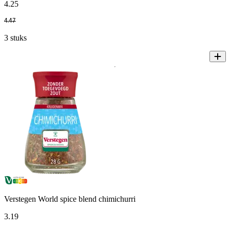
4
.
25
4
.
47
3 stuks
Verstegen World spice blend chimichurri
3
.
19