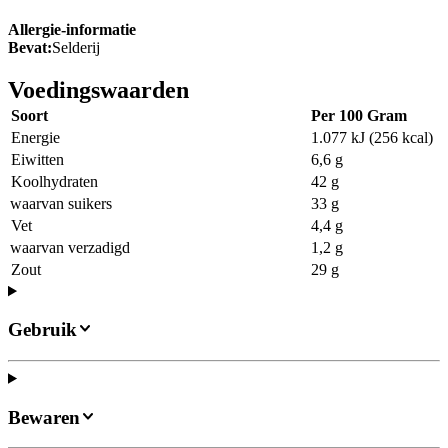
Allergie-informatie
Bevat:
Selderij
Voedingswaarden
Soort
Per 100 Gram
Energie
1.077 kJ (256 kcal)
Eiwitten
6,6 g
Koolhydraten
42 g
waarvan suikers
33 g
Vet
4,4 g
waarvan verzadigd
1,2 g
Zout
29 g
Gebruik
Bewaren