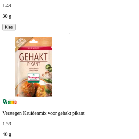
1
.
49
30 g
Kies
Verstegen Kruidenmix voor gehakt pikant
1
.
59
40 g