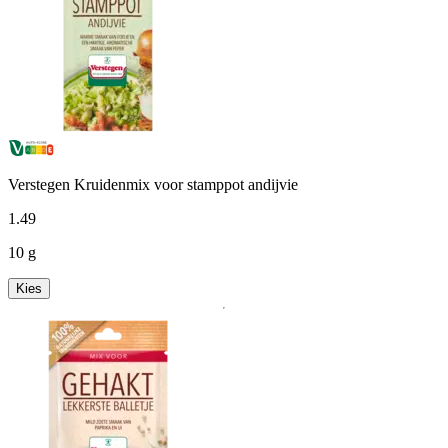
Verstegen Kruidenmix voor stamppot andijvie
1
.
49
10 g
Kies