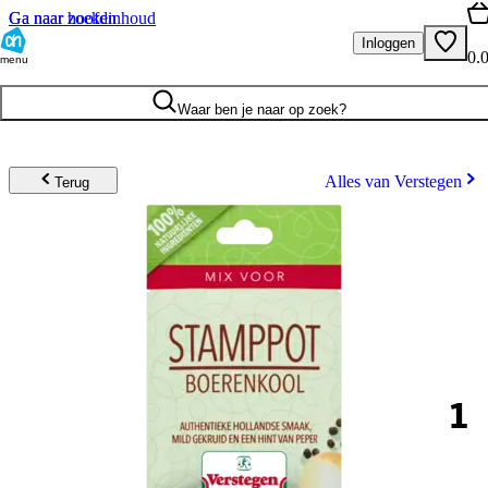
Ga naar hoofdinhoud
Ga naar zoeken
Inloggen
0.
menu
Waar ben je naar op zoek?
Alles van Verstegen
Terug
1
.