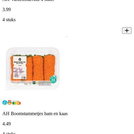
3
.
99
4 stuks
AH Boomstammetjes ham en kaas
4
.
49
4 stuks