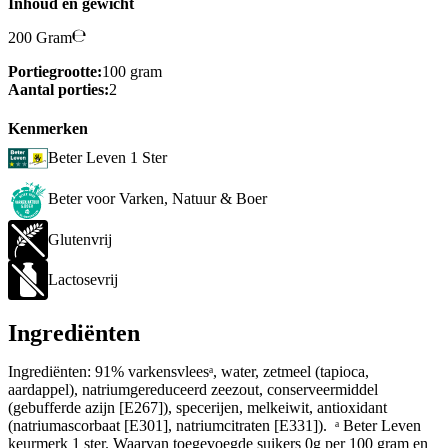
Inhoud en gewicht
200 Gram
Portiegrootte:
100 gram
Aantal porties:
2
Kenmerken
Beter Leven 1 Ster
Beter voor Varken, Natuur & Boer
Glutenvrij
Lactosevrij
Ingrediënten
Ingrediënten: 91% varkensvleesᵃ, water, zetmeel (tapioca,
aardappel), natriumgereduceerd zeezout, conserveermiddel
(gebufferde azijn [E267]), specerijen, melkeiwit, antioxidant
(natriumascorbaat [E301], natriumcitraten [E331]). ᵃ Beter Leven
keurmerk 1 ster. Waarvan toegevoegde suikers 0g per 100 gram en