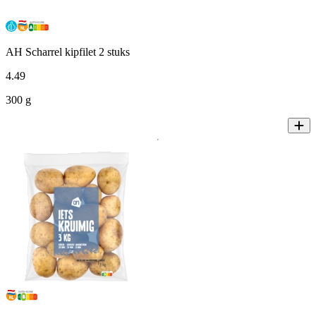
AH Scharrel kipfilet 2 stuks
4
.
49
300 g