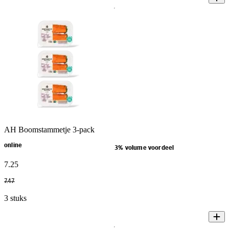
AH Boomstammetje 3-pack
online
3% volume voordeel
7
.
25
7
.
47
3 stuks