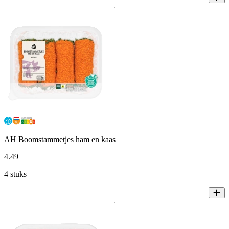
AH Boomstammetjes ham en kaas
4
.
49
4 stuks