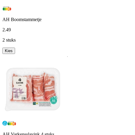
AH Boomstammetje
2
.
49
2 stuks
Kies
AH Varkensslavink 4 stuks