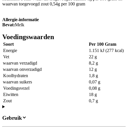
waarvan toegevoegd zout 0,54g per 100 gram
Allergie-informatie
Bevat:
Melk
Voedingswaarden
Soort
Per 100 Gram
Energie
1.151 kJ (277 kcal)
Vet
22 g
waarvan verzadigd
8,2 g
waarvan onverzadigd
12 g
Koolhydraten
1,8 g
waarvan suikers
0,07 g
Voedingsvezel
0,08 g
Eiwitten
18 g
Zout
0,7 g
Gebruik