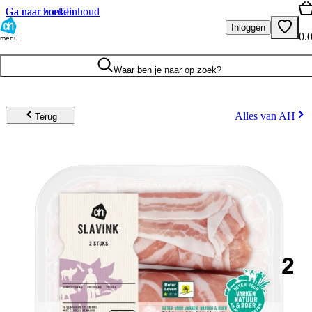
Ga naar hoofdinhoud
Ga naar zoeken
Inloggen
0.
menu
Waar ben je naar op zoek?
Alles van AH
Terug
2
.