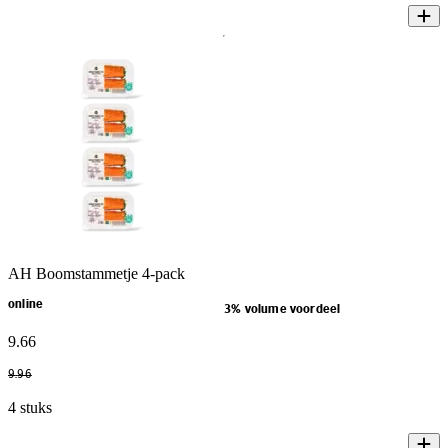
AH Boomstammetje 4-pack
online
3% volume voordeel
9
.
66
9
.
96
4 stuks