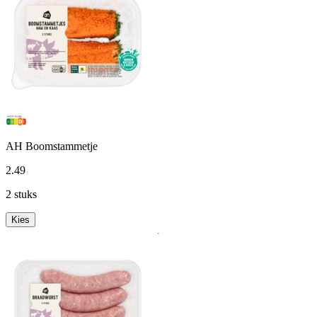
AH Boomstammetje
2
.
49
2 stuks
Kies