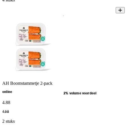
AH Boomstammetje 2-pack
online
2% volume voordeel
4
.
88
4
.
98
2 stuks