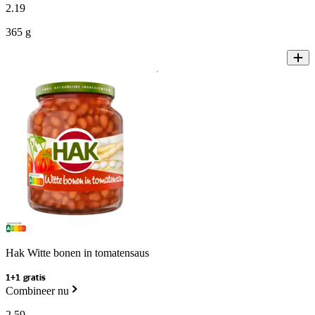
2
.
19
365 g
Hak Witte bonen in tomatensaus
1+1 gratis
Combineer nu
2
.
59