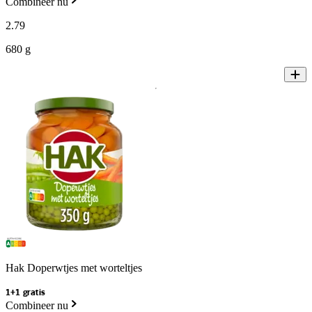
Combineer nu
2
.
79
680 g
Hak Doperwtjes met worteltjes
1+1 gratis
Combineer nu