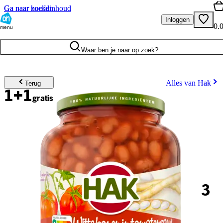
Ga naar hoofdinhoud
Ga naar zoeken
Inloggen
0.
menu
Waar ben je naar op zoek?
Alles van Hak
Terug
1+1
gratis
3
.