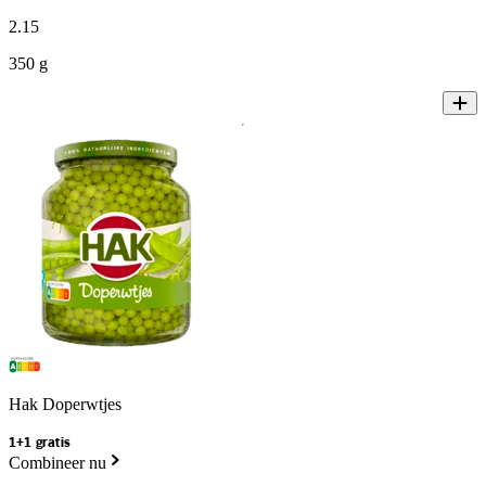
2
.
15
350 g
Hak Doperwtjes
1+1 gratis
Combineer nu