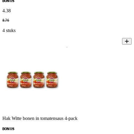
BONUS
4
.
38
8
.
76
4 stuks
Hak Witte bonen in tomatensaus 4-pack
BONUS