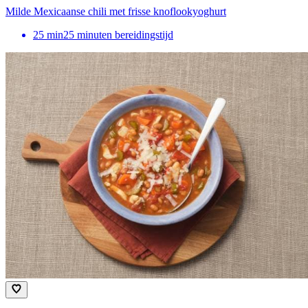
Milde Mexicaanse chili met frisse knoflookyoghurt
25
min
25 minuten bereidingstijd