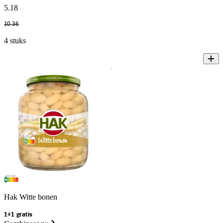
5
.
18
10
.
36
4 stuks
Hak Witte bonen
1+1 gratis