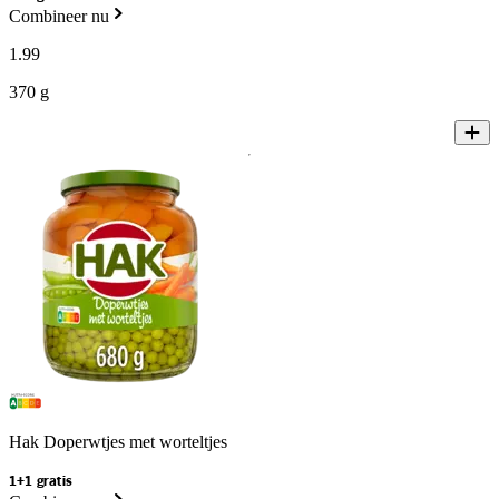
Combineer nu
1
.
99
370 g
Hak Doperwtjes met worteltjes
1+1 gratis