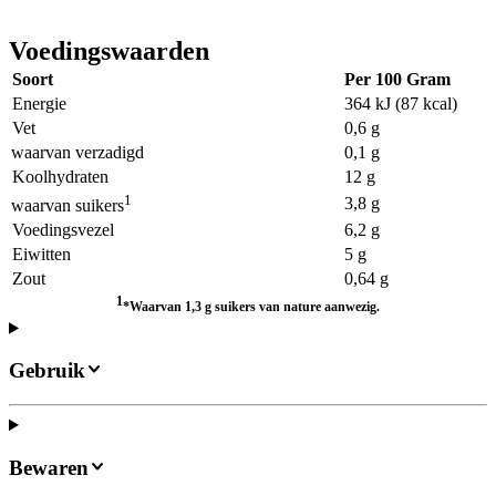
Voedingswaarden
Soort
Per 100 Gram
Energie
364 kJ (87 kcal)
Vet
0,6 g
waarvan verzadigd
0,1 g
Koolhydraten
12 g
1
3,8 g
waarvan suikers
Voedingsvezel
6,2 g
Eiwitten
5 g
Zout
0,64 g
1
*Waarvan 1,3 g suikers van nature aanwezig.
Gebruik
Bewaren