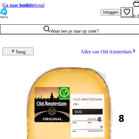
Ga naar hoofdinhoud
Ga naar zoeken
Inloggen
0.
menu
Waar ben je naar op zoek?
Alles van Old Amsterdam
Terug
8
.