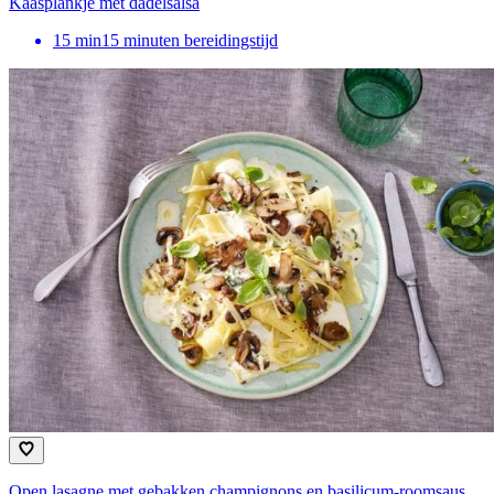
Kaasplankje met dadelsalsa
15
min
15 minuten bereidingstijd
Open lasagne met gebakken champignons en basilicum-roomsaus