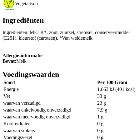
Vegetarisch
Ingrediënten
Ingrediënten: MELK*, zout, zuursel, stremsel, conserveermiddel
(E251), kleurstof (caroteen). *Van weidemelk
Allergie-informatie
Bevat:
Melk
Voedingswaarden
Soort
Per 100 Gram
Energie
1.663 kJ (401 kcal)
Vet
33 g
waarvan verzadigd
23 g
waarvan enkelvoudig onverzadigd
7,9 g
waarvan meervoudig onverzadigd
1 g
Koolhydraten
0 g
waarvan suikers
0 g
Voedingsvezel
0 g