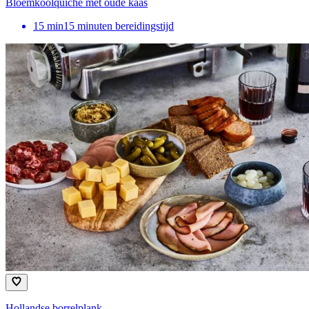
Bloemkoolquiche met oude kaas
15
min
15 minuten bereidingstijd
Hollandse borrelplank