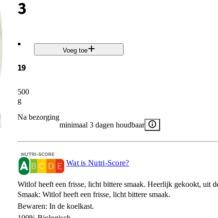
3
.
Voeg toe
19
500
g
Na bezorging
minimaal 3 dagen houdbaar
Wat is Nutri-Score?
Witlof heeft een frisse, licht bittere smaak. Heerlijk gekookt, ui
Smaak: Witlof heeft een frisse, licht bittere smaak.
Bewaren: In de koelkast.
100% Biologisch.