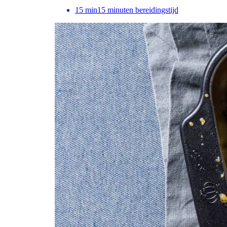
15
min
15 minuten bereidingstijd