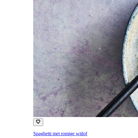
Spaghetti met romige witlof