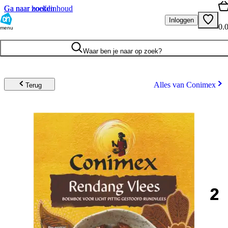
Ga naar hoofdinhoud
Ga naar zoeken
Inloggen
0.
menu
Waar ben je naar op zoek?
Alles van Conimex
Terug
2
.