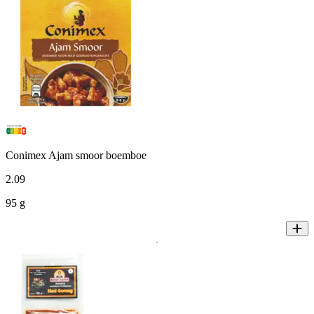
Conimex Ajam smoor boemboe
2
.
09
95 g