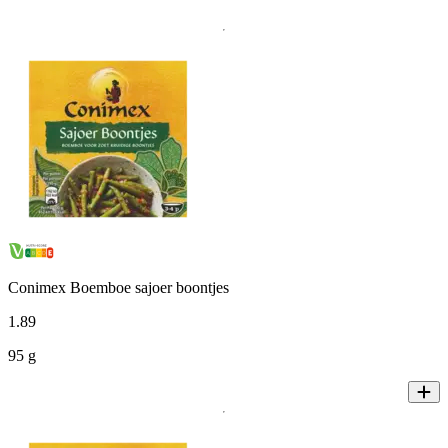
Conimex Boemboe sajoer boontjes
1
.
89
95 g