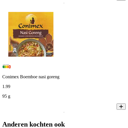
Conimex Boemboe nasi goreng
1
.
99
95 g
Anderen kochten ook