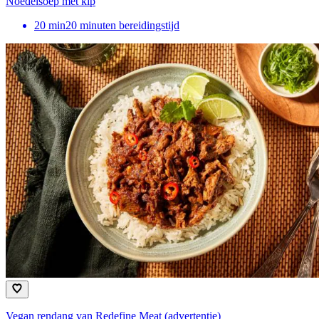
Noedelsoep met kip
20
min
20 minuten bereidingstijd
Vegan rendang van Redefine Meat (advertentie)