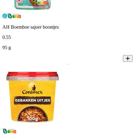
AH Boemboe sajoer boontjes
0
.
55
95 g