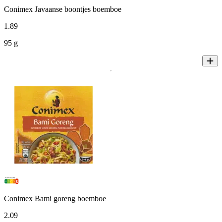
Conimex Javaanse boontjes boemboe
1
.
89
95 g
Conimex Bami goreng boemboe
2
.
09