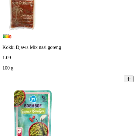
Kokki Djawa Mix nasi goreng
1
.
09
100 g