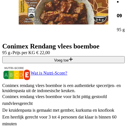
09
95 g
Conimex Rendang vlees boemboe
·
95 g
Prijs per
KG
€
22,00
Voeg toe
Wat is Nutri-Score?
Conimex rendang vlees boemboe is een authentieke specerijen- en
kruidenpasta uit de indonesische keuken.
Conimex rendang vlees boemboe voor licht pittig gestoofd
rundvleesgerecht
De kruidenpasta is gemaakt met gember, kurkuma en knoflook
Een heerlijk gerecht voor 3 tot 4 personen dat klaar is binnen 60
minuten