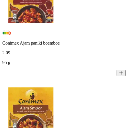
Conimex Ajam paniki boemboe
2
.
09
95 g