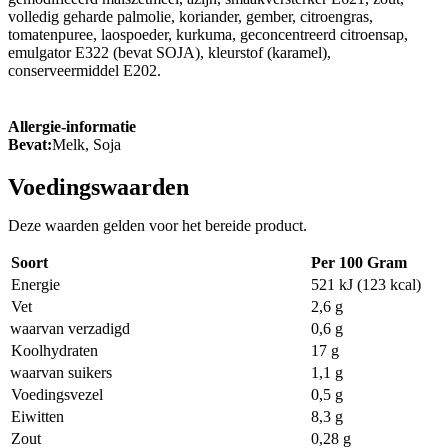
volledig geharde palmolie, koriander, gember, citroengras,
tomatenpuree, laospoeder, kurkuma, geconcentreerd citroensap,
emulgator E322 (bevat SOJA), kleurstof (karamel),
conserveermiddel E202.
Allergie-informatie
Bevat:
Melk, Soja
Voedingswaarden
Deze waarden gelden voor het bereide product.
Soort
Per 100 Gram
Energie
521 kJ (123 kcal)
Vet
2,6 g
waarvan verzadigd
0,6 g
Koolhydraten
17 g
waarvan suikers
1,1 g
Voedingsvezel
0,5 g
Eiwitten
8,3 g
Zout
0,28 g