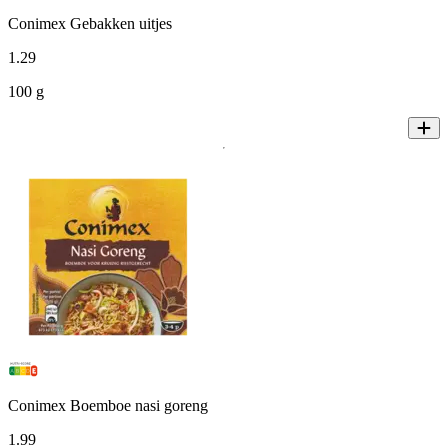
Conimex Gebakken uitjes
1
.
29
100 g
Conimex Boemboe nasi goreng
1
.
99