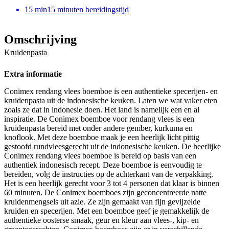
15
min
15 minuten bereidingstijd
Omschrijving
Kruidenpasta
Extra informatie
Conimex rendang vlees boemboe is een authentieke specerijen- en
kruidenpasta uit de indonesische keuken. Laten we wat vaker eten
zoals ze dat in indonesie doen. Het land is namelijk een en al
inspiratie. De Conimex boemboe voor rendang vlees is een
kruidenpasta bereid met onder andere gember, kurkuma en
knoflook. Met deze boemboe maak je een heerlijk licht pittig
gestoofd rundvleesgerecht uit de indonesische keuken. De heerlijke
Conimex rendang vlees boemboe is bereid op basis van een
authentiek indonesisch recept. Deze boemboe is eenvoudig te
bereiden, volg de instructies op de achterkant van de verpakking.
Het is een heerlijk gerecht voor 3 tot 4 personen dat klaar is binnen
60 minuten. De Conimex boemboes zijn geconcentreerde natte
kruidenmengsels uit azie. Ze zijn gemaakt van fijn gevijzelde
kruiden en specerijen. Met een boemboe geef je gemakkelijk de
authentieke oosterse smaak, geur en kleur aan vlees-, kip- en