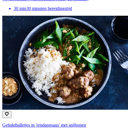
30
min
30 minuten bereidingstijd
Gehaktballetjes in 'rendangsaus' met snijbonen