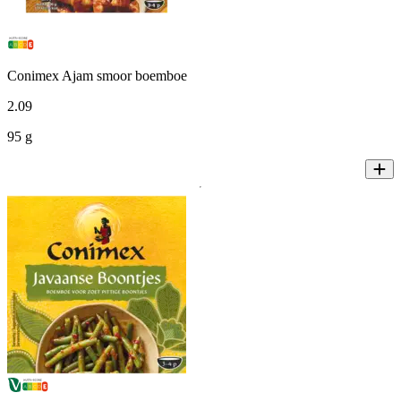
Conimex Ajam smoor boemboe
2
.
09
95 g