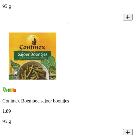
95 g
Conimex Boemboe sajoer boontjes
1
.
89
95 g