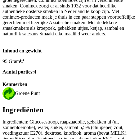
groentegerechten. Conimex boemboes zijn er in verschillende
smaken. Conimex zorgt er al sinds 1932 voor dat heerlijke
authentieke oosterse smaken in Nederland te koop zijn. Met
conimex-producten maak je thuis in een paar stappen voortreffelijke
gerechten met heerlijke Aziatische smaken. Met de lekkere
smaakmakers als kroepoek, gebakken uitjes, ketjap, sambal en
natuurlijk satesaus Smaakt elke maaltijd weer anders.
Inhoud en gewicht
95 Gram
Aantal porties:
4
Kenmerken
Groene Punt
Ingrediënten
Ingrediënten: Glucosestroop, raapzaadolie, gebakken ui (ui,
zonnebloemolie), water, suiker, sambal 5,5% (chilipeper, zout,
voedingszuur E270), dextrose, knoflook, aroma (bevat MELK),
gemodificeerd maïszetmeel, azijn, smaakversterker E621, zout,