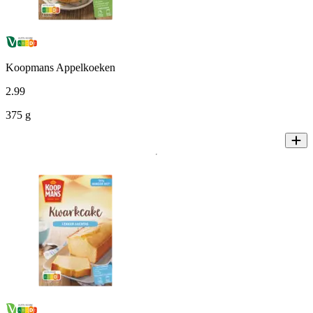
Koopmans Appelkoeken
2
.
99
375 g