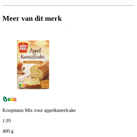
Meer van dit merk
Koopmans Mix voor appelkaneelcake
1
.
95
400 g