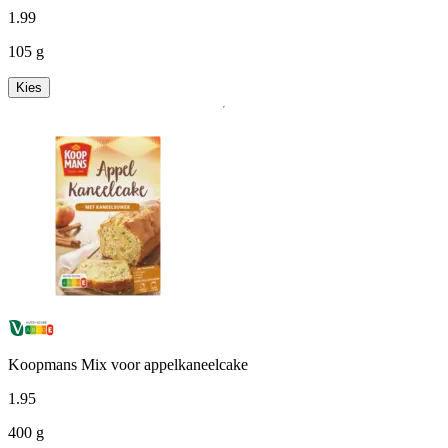
1
.
99
105 g
Kies
Koopmans Mix voor appelkaneelcake
1
.
95
400 g