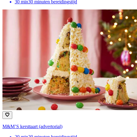
30
min
30 minuten bereidingstijd
M&M’S kersttaart (advertorial)
20
min
20 minuten bereidingstijd