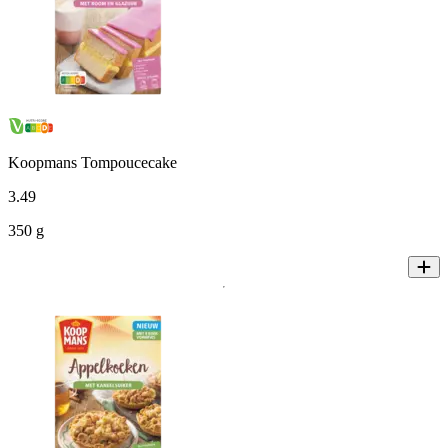
Koopmans Tompoucecake
3
.
49
350 g