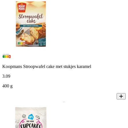
Koopmans Stroopwafel cake met stukjes karamel
3
.
09
400 g