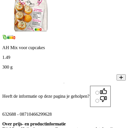
AH Mix voor cupcakes
1
.
49
300 g
Heeft de informatie op deze pagina je geholpen?
632688
-
08710466299628
Over prijs- en productinformatie