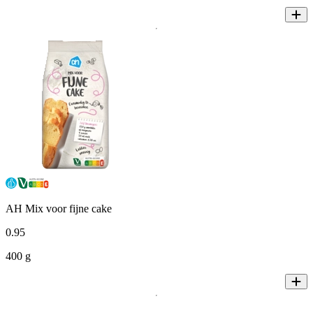
AH Mix voor fijne cake
0
.
95
400 g