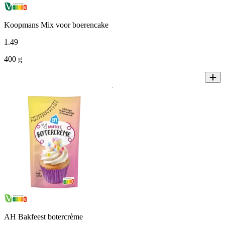
Koopmans Mix voor boerencake
1
.
49
400 g
AH Bakfeest botercrème