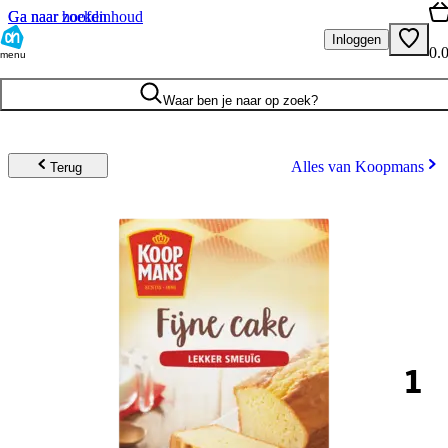
Ga naar hoofdinhoud
Ga naar zoeken
Inloggen
0.
menu
Waar ben je naar op zoek?
Alles van Koopmans
Terug
1
.