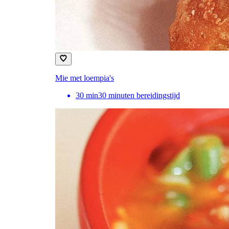
Mie met loempia's
30
min
30 minuten bereidingstijd