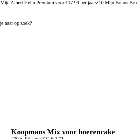
Mijn Albert Heijn Premium voor €17.99 per jaar
10 Mijn Bonus Box 
Koopmans Mix voor boerencake
400 g
Prijs per
KG
€
3,73