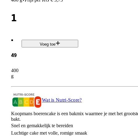
·
1
.
Voeg toe
49
400
g
Wat is Nutri-Score?
Koopmans boerencake is een bakmix waarmee je met het grootst
bakt.
Snel en gemakkelijk te bereiden
Luchtige cake met volle, romige smaak