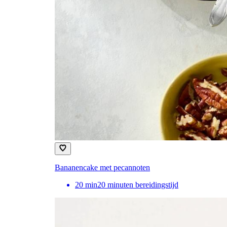
Bananencake met pecannoten
20
min
20 minuten bereidingstijd