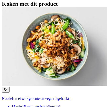
Koken met dit product
Noedels met wokgroente en vega rulgehackt
15
min
15 minuten bereidingstijd