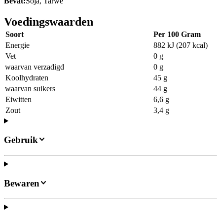
Bevat:
Soja, Tarwe
Voedingswaarden
Soort
Per 100 Gram
Energie
882 kJ (207 kcal)
Vet
0 g
waarvan verzadigd
0 g
Koolhydraten
45 g
waarvan suikers
44 g
Eiwitten
6,6 g
Zout
3,4 g
Gebruik
Bewaren