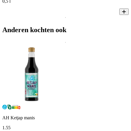
0,5 l
Anderen kochten ook
AH Ketjap manis
1
.
55