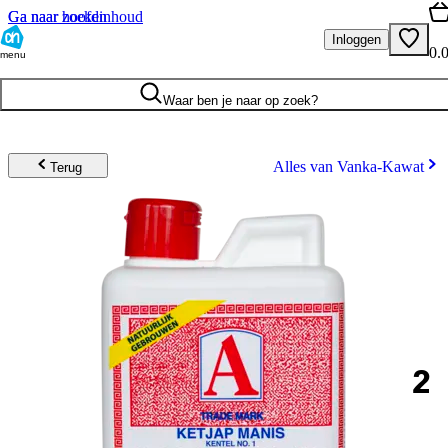
Ga naar hoofdinhoud
Ga naar zoeken
Inloggen
0.
menu
Waar ben je naar op zoek?
Alles van Vanka-Kawat
Terug
2
.