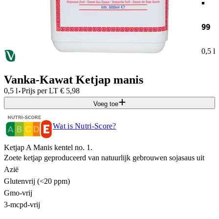
99
0,5 l
Vanka-Kawat Ketjap manis
·
0,5 l
Prijs per
LT
€
5,98
Voeg toe
Wat is Nutri-Score?
Ketjap A Manis kentel no. 1.
Zoete ketjap geproduceerd van natuurlijk gebrouwen sojasaus uit
Azië
Glutenvrij (<20 ppm)
Gmo-vrij
3-mcpd-vrij