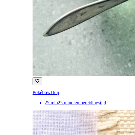
Pokébowl kip
25
min
25 minuten bereidingstijd