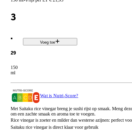
·
3
.
Voeg toe
29
150
ml
Wat is Nutri-Score?
Met Saitaku rice vinegar breng je sushi rijst op smaak. Meng deze r
om een zachte smaak en aroma toe te voegen.
Rice vinegar is zoeter en milder dan westerse azijnen: perfect voo
Saitaku rice vinegar is direct klaar voor gebruik