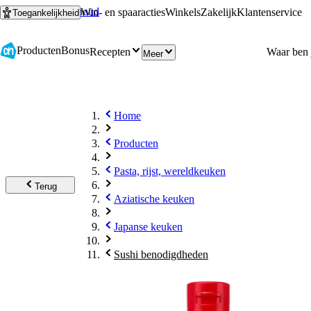
Ga naar hoofdinhoud
Ga naar zoeken
Win- en spaaracties
Winkels
Zakelijk
Klantenservice
Toegankelijkheid
Producten
Bonus
Recepten
Meer
Home
Producten
Pasta, rijst, wereldkeuken
Terug
Aziatische keuken
Japanse keuken
Sushi benodigdheden