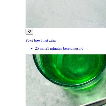
Poké bowl met zalm
25
min
25 minuten bereidingstijd