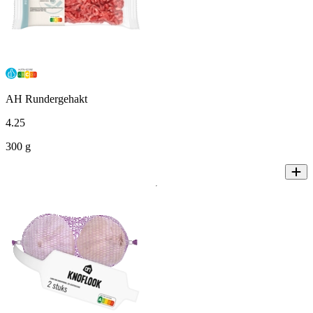
AH Rundergehakt
4
.
25
300 g