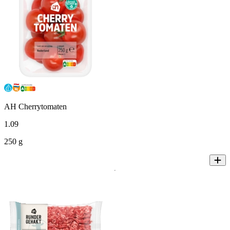
AH Cherrytomaten
1
.
09
250 g