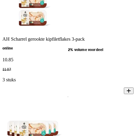
AH Scharrel gerookte kipfiletflakes 3-pack
online
2% volume voordeel
10
.
85
11
.
07
3 stuks