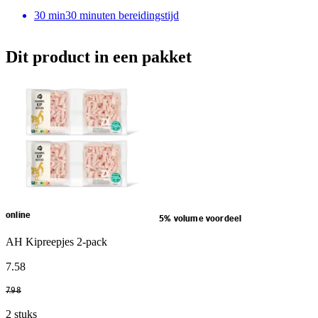
30
min
30 minuten bereidingstijd
Dit product in een pakket
online
5% volume voordeel
AH Kipreepjes 2-pack
7
.
58
7
.
98
2 stuks