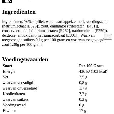
Ingrediënten
Ingrediënten: 76% kipfilet, water, aardappelzetmeel, voedingszuur
(natriumlactaat [E325]), zout, emulgator (trifosfaten [E451]),
conserveermiddel (natriumacetaten [E262], natriumnitriet [E250]),
dextrose, antioxidant (natriumascorbaat [E301]). Waarvan
toegevoegde suikers 0,1g per 100 gram en waarvan toegevoegd
zout 1,39g per 100 gram
Voedingswaarden
Soort
Per 100 Gram
Energie
436 kJ (103 kcal)
Vet
2,5 g
waarvan verzadigd
0,8 g
waarvan onverzadigd
1,7 g
Koolhydraten
3,2 g
waarvan suikers
0,2 g
Voedingsvezel
0 g
Eiwitten
17 g