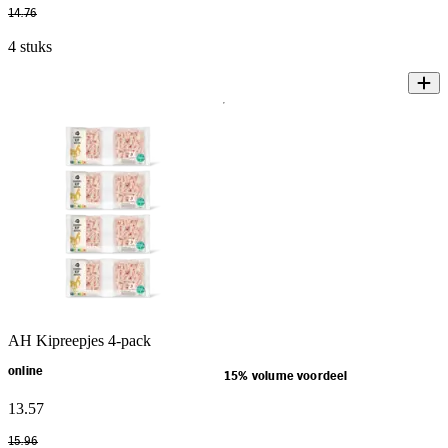
14
.
76
4 stuks
AH Kipreepjes 4-pack
online
15% volume voordeel
13
.
57
15
.
96