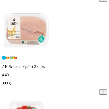
AH Scharrel kipfilet 2 stuks
4
.
49
300 g