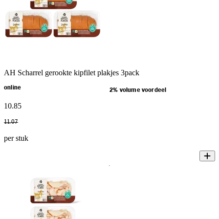
AH Scharrel gerookte kipfilet plakjes 3pack
online
2% volume voordeel
10
.
85
11
.
07
per stuk