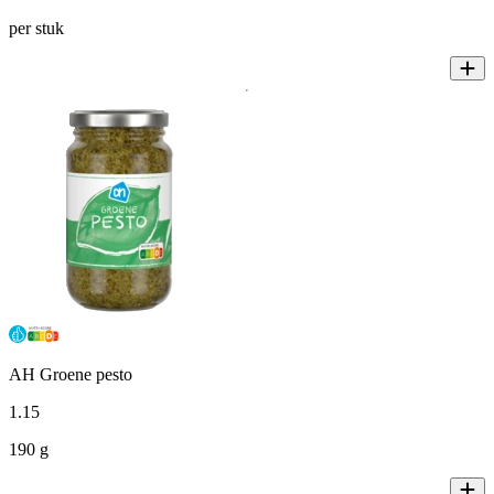
per stuk
AH Groene pesto
1
.
15
190 g