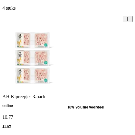
4 stuks
AH Kipreepjes 3-pack
online
10% volume voordeel
10
.
77
11
.
97