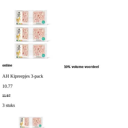
online
10% volume voordeel
AH Kipreepjes 3-pack
10
.
77
11
.
97
3 stuks