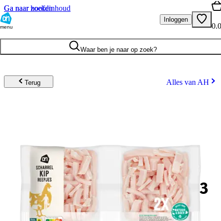
Ga naar hoofdinhoud
Ga naar zoeken
Inloggen
0.
menu
Waar ben je naar op zoek?
Alles van AH
Terug
3
.