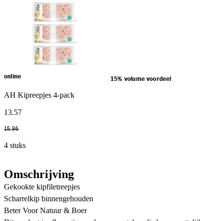
online
15% volume voordeel
AH Kipreepjes 4-pack
13
.
57
15
.
96
4 stuks
Omschrijving
Gekookte kipfiletreepjes
Scharrelkip binnengehouden
Beter Voor Natuur & Boer