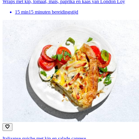
Wraps met kip, tomaat, mais, paprika en kaas van London Loy
15
min
15 minuten bereidingstijd
Italiaanse quiche met kip en salade caprese