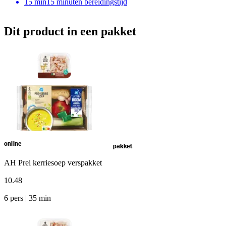
15
min
15 minuten bereidingstijd
Dit product in een pakket
online
pakket
AH Prei kerriesoep verspakket
10
.
48
6 pers | 35 min