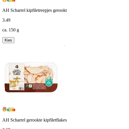
AH Scharrel kipfiletreepjes gerookt
3
.
49
ca. 150 g
Kies
AH Scharrel gerookte kipfiletflakes