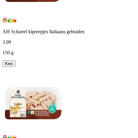
AH Scharrel kipreepjes Italiaans gebraden
3
.
99
150 g
Kies