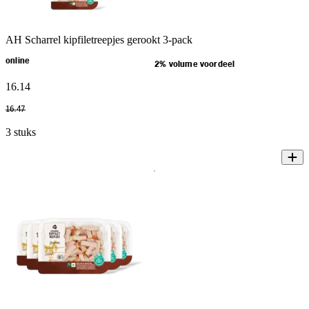
AH Scharrel kipfiletreepjes gerookt 3-pack
online
2% volume voordeel
16
.
14
16
.
47
3 stuks