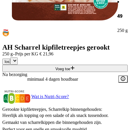
49
250 g
AH Scharrel kipfiletreepjes gerookt
·
250 g
Prijs per
KG
€
21,96
los
Voeg toe
Na bezorging
minimaal 4 dagen houdbaar
Wat is Nutri-Score?
Gerookte kipfiletreepjes, Scharrelkip binnengehouden:
Heerlijk als topping op een salade of als snack tussendoor.
Gemaakt van scharrelkippen die binnengehouden zijn.
Perfect voor een snelle en smaakvolle maaltijd.