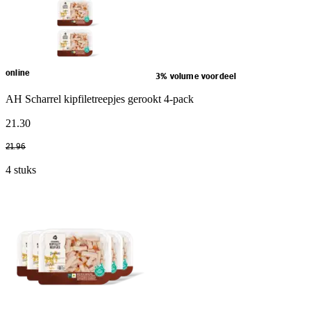
online
3% volume voordeel
AH Scharrel kipfiletreepjes gerookt 4-pack
21
.
30
21
.
96
4 stuks