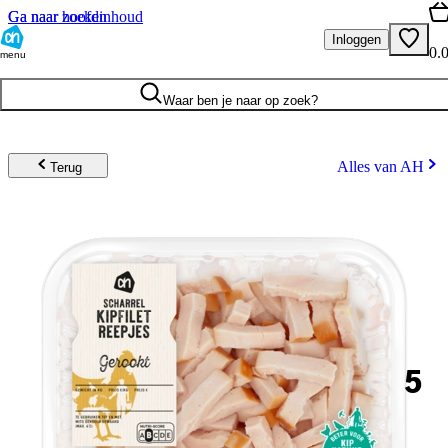
Ga naar hoofdinhoud
Ga naar zoeken
Inloggen
0.
menu
Waar ben je naar op zoek?
Alles van AH
Terug
5
.