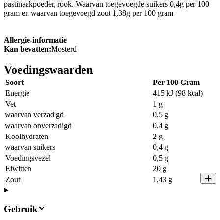
pastinaakpoeder, rook. Waarvan toegevoegde suikers 0,4g per 100
gram en waarvan toegevoegd zout 1,38g per 100 gram
Allergie-informatie
Kan bevatten:
Mosterd
Voedingswaarden
Soort
Per 100 Gram
Energie
415 kJ (98 kcal)
Vet
1 g
waarvan verzadigd
0,5 g
waarvan onverzadigd
0,4 g
Koolhydraten
2 g
waarvan suikers
0,4 g
Voedingsvezel
0,5 g
Eiwitten
20 g
Zout
1,43 g
Gebruik