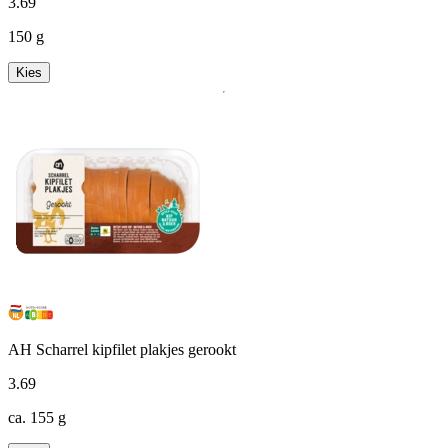
3
.
69
150 g
Kies
AH Scharrel kipfilet plakjes gerookt
3
.
69
ca. 155 g