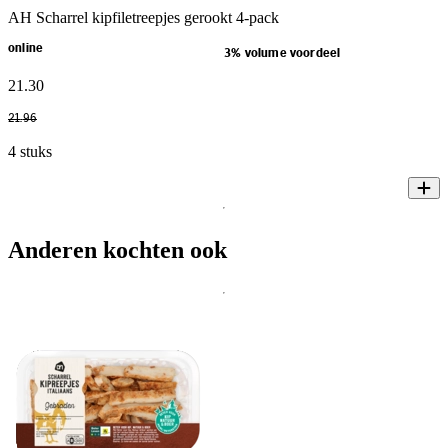
AH Scharrel kipfiletreepjes gerookt 4-pack
online
3% volume voordeel
21
.
30
21
.
96
4 stuks
Anderen kochten ook