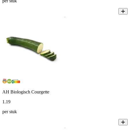
per stuk
AH Biologisch Courgette
1
.
19
per stuk