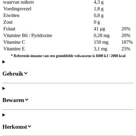
waarvan suikers
4,3 g
Voedingsvezel
1,8 g
Eiwitten
0,8 g
Zout
0 g
Folaat
41 µg
20%
Vitamine B6 / Pyridoxine
0,28 mg
20%
Vitamine C
150 mg
187%
Vitamine E
3,1 mg
25%
*
Referentie-inname van een gemiddelde volwassene is 8400 kJ / 2000 kcal
Gebruik
Bewaren
Herkomst