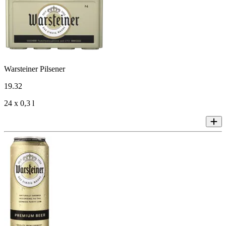
Warsteiner Pilsener
19
.
32
24 x 0,3 l