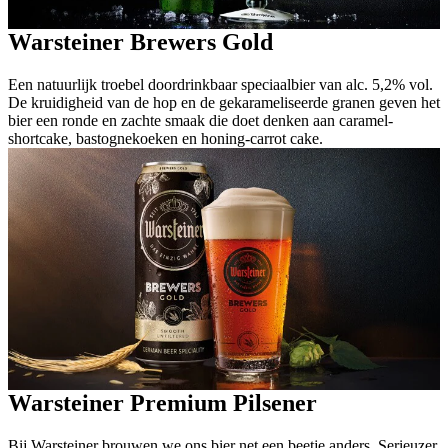
Warsteiner Brewers Gold
Een natuurlijk troebel doordrinkbaar speciaalbier van alc. 5,2% vol.
De kruidigheid van de hop en de gekarameliseerde granen geven het
bier een ronde en zachte smaak die doet denken aan caramel-
shortcake, bastognekoeken en honing-carrot cake.
Warsteiner Premium Pilsener
Bij Warsteiner brouwen we ons bier net een beetje anders. Serieuzer.