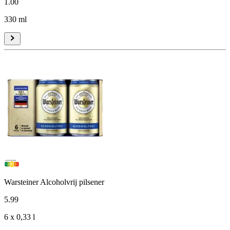
1
.
00
330 ml
Warsteiner Alcoholvrij pilsener
5
.
99
6 x 0,33 l