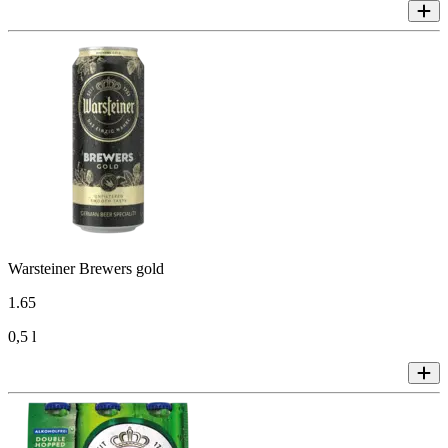
Warsteiner Brewers gold
1
.
65
0,5 l