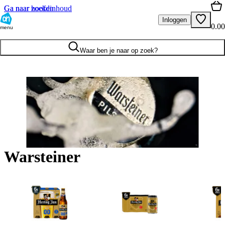
Ga naar hoofdinhoud
Ga naar zoeken
Inloggen
0.00
menu
Waar ben je naar op zoek?
Warsteiner