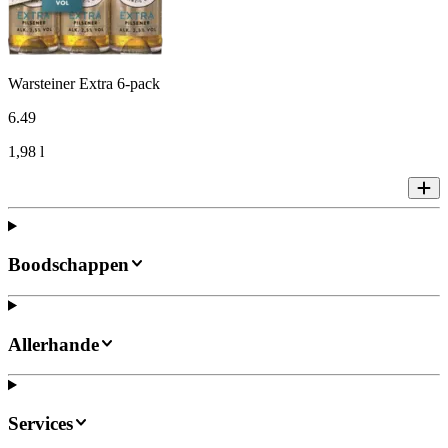
Warsteiner Extra 6-pack
6
.
49
1,98 l
Boodschappen
Allerhande
Services