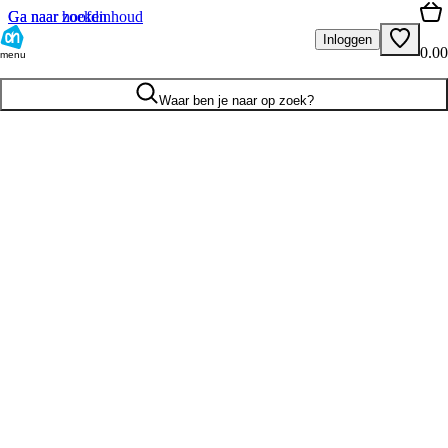
Ga naar hoofdinhoud
Ga naar zoeken
Inloggen
0.00
menu
Waar ben je naar op zoek?