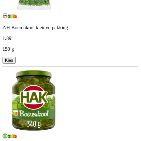
AH Boerenkool kleinverpakking
1
.
89
150 g
Kies