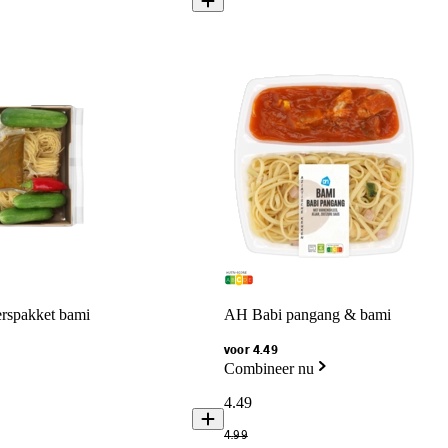
rspakket bami
AH Babi pangang & bami
voor 4.49
Combineer nu
4
.
49
4
.
99