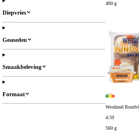
400 g
Diepvries
Gesneden
Smaakbeleving
Formaat
Westland Rundvle
4
.
59
560 g