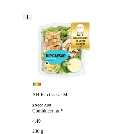
AH Kip Caesar M
2 voor 7.00
Combineer nu
4
.
49
230 g