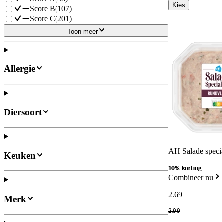
Kies
Score B
(
107
)
Score C
(
201
)
Toon meer
Allergie
Diersoort
AH Salade specia
Keuken
10% korting
Combineer nu
2
.
69
Merk
2
.
99