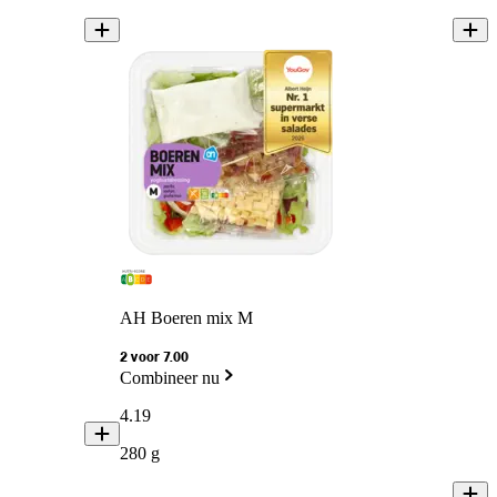
AH Boeren mix M
2 voor 7.00
Combineer nu
4
.
19
280 g