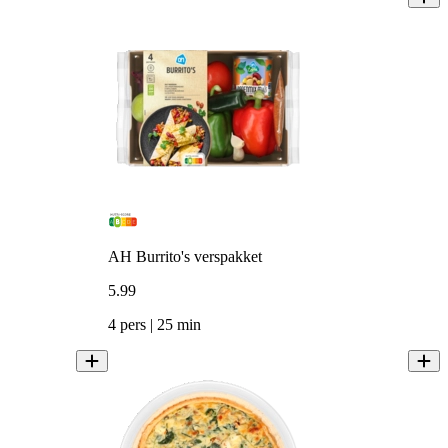
AH Burrito's verspakket
5
.
99
4 pers | 25 min