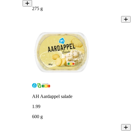
275 g
AH Aardappel salade
1
.
99
600 g