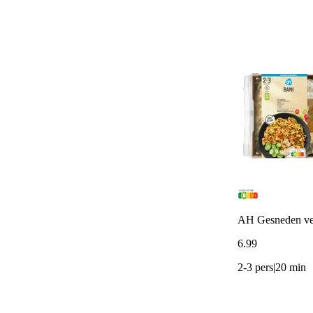
AH Gesneden ve
6
.
99
2-3 pers|20 min