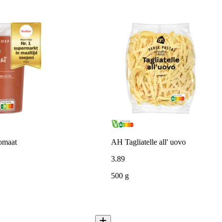
omaat
AH Tagliatelle all' uovo
3
.
89
500 g