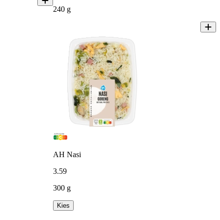
240 g
AH Nasi
3
.
59
300 g
Kies