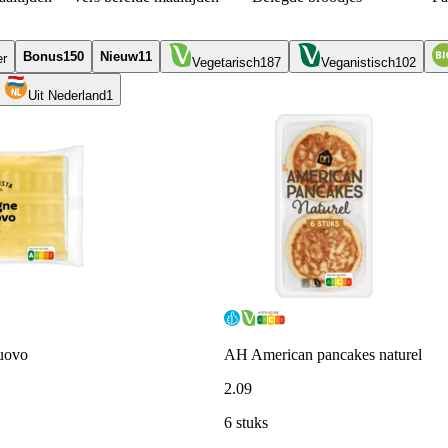
Bonus
150
Nieuw
11
er
Vegetarisch
187
Veganistisch
102
Uit Nederland
1
uovo
AH American pancakes naturel
2
.
09
6 stuks