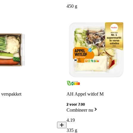
450 g
verspakket
AH Appel witlof M
2 voor 7.00
Combineer nu
4
.
19
335 g