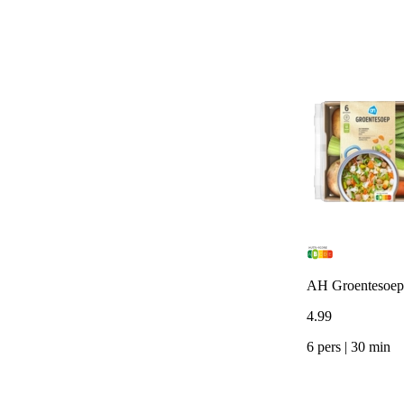
AH Groentesoep 
4
.
99
6 pers | 30 min