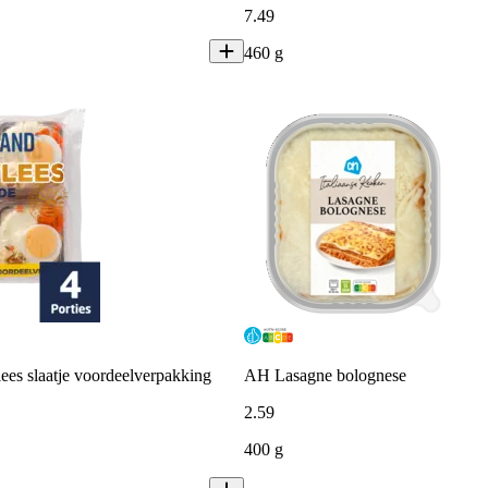
7
.
49
460 g
es slaatje voordeelverpakking
AH Lasagne bolognese
2
.
59
400 g