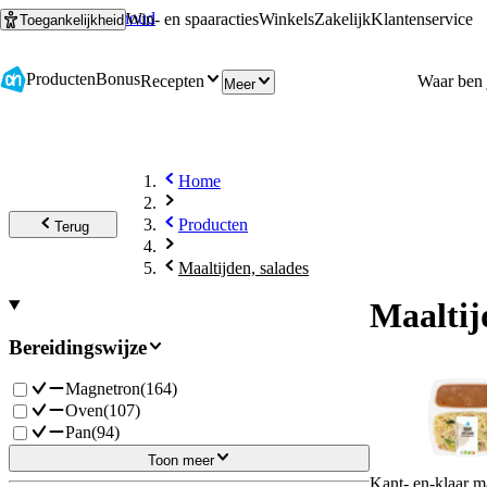
Ga naar hoofdinhoud
Ga naar zoeken
Win- en spaaracties
Winkels
Zakelijk
Klantenservice
Toegankelijkheid
Producten
Bonus
Recepten
Meer
Home
Producten
Terug
Maaltijden, salades
Maaltij
Bereidingswijze
Magnetron
(
164
)
Oven
(
107
)
Pan
(
94
)
Toon meer
Kant- en-klaar m