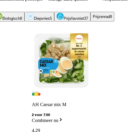
Prijzenrad
8
Biologisch
8
Diepvries
5
Prijsfavoriet
37
AH Caesar mix M
2 voor 7.00
Combineer nu
4
.
29