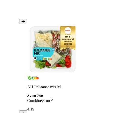
AH Italiaanse mix M
2 voor 7.00
Combineer nu
4
.
19