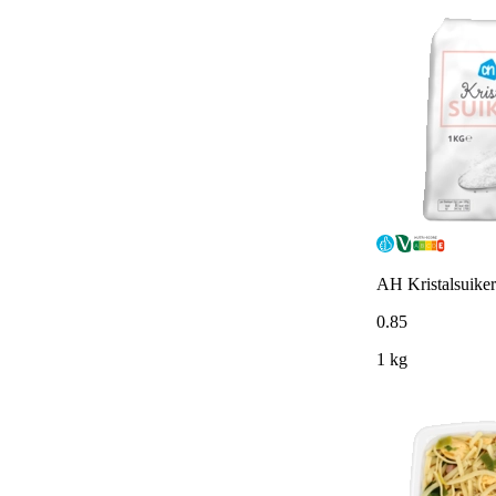
AH Kristalsuiker
0
.
85
1 kg