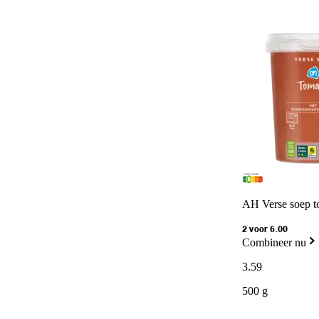
AH Verse soep t
2 voor 6.00
Combineer nu
3
.
59
500 g