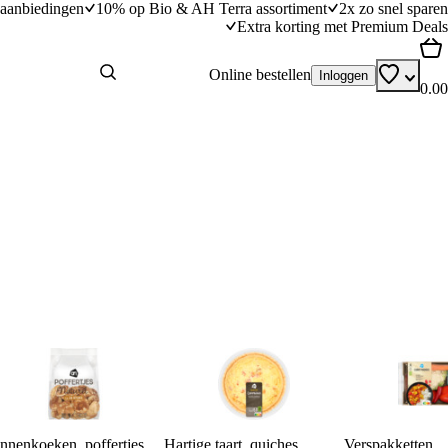
aanbiedingen
10% op Bio & AH Terra assortiment
2x zo snel sparen
Extra korting met Premium Deals
Online bestellen
Inloggen
0.00
nnenkoeken, poffertjes
Hartige taart, quiches
Verspakketten