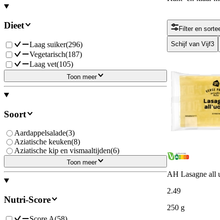
Dieet
Filter en sorte
Laag suiker
(
296
)
Schijf van Vijf
3
Vegetarisch
(
187
)
Laag vet
(
105
)
Toon meer
Soort
Aardappelsalade
(
3
)
Aziatische keuken
(
8
)
Aziatische kip en vismaaltijden
(
6
)
Toon meer
AH Lasagne all 
2
.
49
Nutri-Score
250 g
Score A
(
58
)