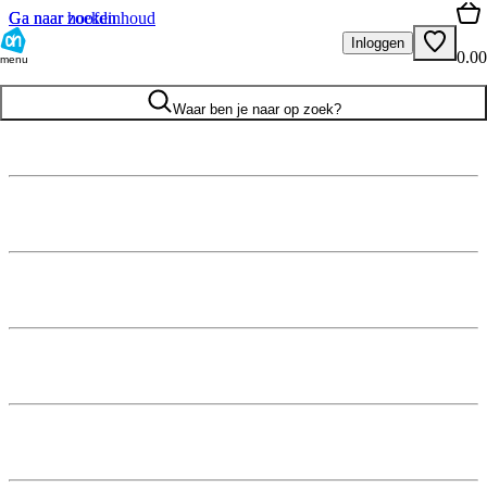
Ga naar hoofdinhoud
Ga naar zoeken
Inloggen
0.00
menu
Waar ben je naar op zoek?