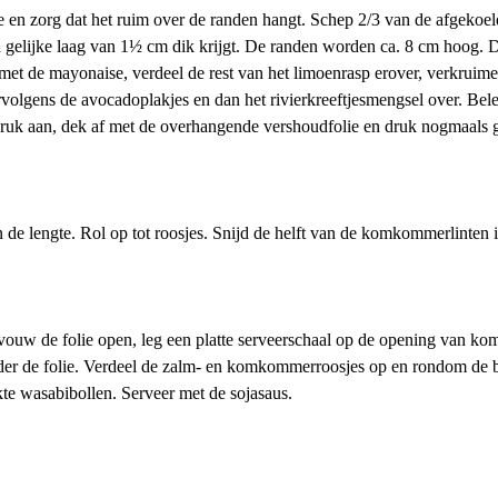
en zorg dat het ruim over de randen hangt. Schep 2/3 van de afgekoelde
n gelijke laag van 1½ cm dik krijgt. De randen worden ca. 8 cm hoog. D
t met de mayonaise, verdeel de rest van het limoenrasp erover, verkruime
 vervolgens de avocadoplakjes en dan het rivierkreeftjesmengsel over. B
druk aan, dek af met de overhangende vershoudfolie en druk nogmaals ge
de lengte. Rol op tot roosjes. Snijd de helft van de komkommerlinten in
 vouw de folie open, leg een platte serveerschaal op de opening van ko
jder de folie. Verdeel de zalm- en komkommerroosjes op en rondom de b
te wasabibollen. Serveer met de sojasaus.