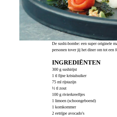
De sushi-bombe: een super originele man
personen tover jij het diner om tot een fe
INGREDIËNTEN
300 g sushirijst
1 tl fijne kristalsuiker
75 ml rijstazijn
½ tl zout
100 g rivierkreeftjes
1 limoen (schoongeboend)
1 komkommer
2 eetrijpe avocado's