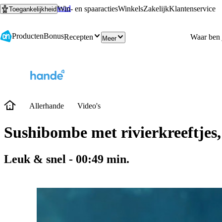
Ga naar hoofdinhoud
Ga naar zoeken
Win- en spaaracties
Winkels
Zakelijk
Klantenservice
Toegankelijkheid
Producten
Bonus
Recepten
Meer
Allerhande
Video's
Sushibombe met rivierkreeftjes
Leuk & snel
-
00:49
min.