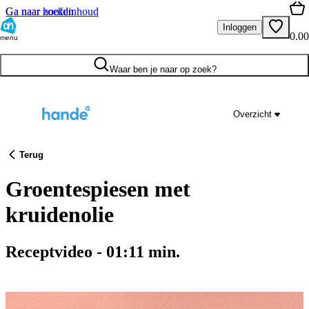
Ga naar hoofdinhoud
Ga naar zoeken
Inloggen
0.00
menu
Waar ben je naar op zoek?
Overzicht
Terug
Groentespiesen met
kruidenolie
Receptvideo
-
01:11
min.