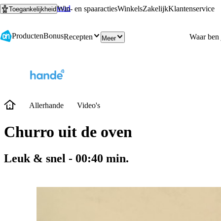
Ga naar hoofdinhoud
Ga naar zoeken
Win- en spaaracties
Winkels
Zakelijk
Klantenservice
Toegankelijkheid
Producten
Bonus
Recepten
Meer
Allerhande
Video's
Churro uit de oven
Leuk & snel
-
00:40
min.