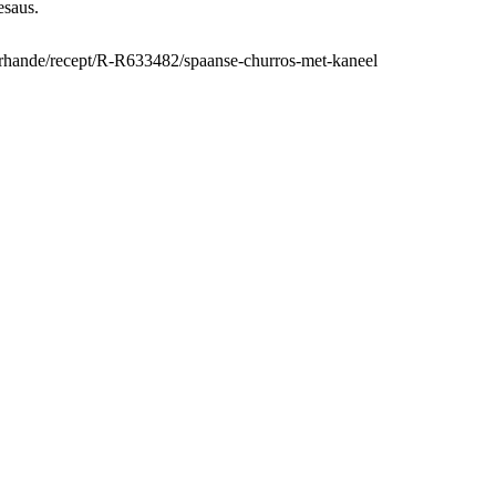
esaus.
lerhande/recept/R-R633482/spaanse-churros-met-kaneel