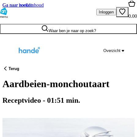
Ga naar hoofdinhoud
Ga naar zoeken
Inloggen
0.00
menu
Waar ben je naar op zoek?
Overzicht
Terug
Aardbeien-monchoutaart
Receptvideo
-
01:51
min.