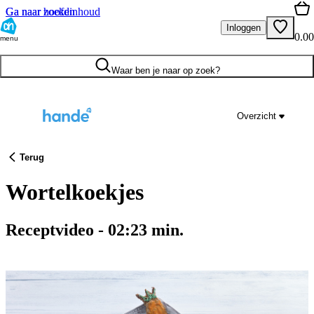
Ga naar hoofdinhoud
Ga naar zoeken
Inloggen
0.00
menu
Waar ben je naar op zoek?
Overzicht
Terug
Wortelkoekjes
Receptvideo
-
02:23
min.