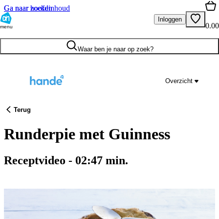
Ga naar hoofdinhoud
Ga naar zoeken
Inloggen
0.00
menu
Waar ben je naar op zoek?
Overzicht
Terug
Runderpie met Guinness
Receptvideo
-
02:47
min.