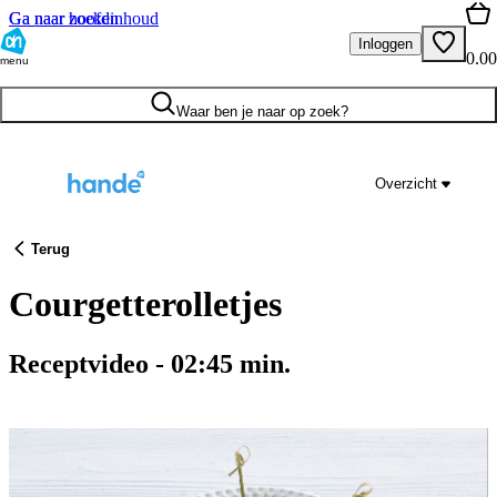
Ga naar hoofdinhoud
Ga naar zoeken
Inloggen
0.00
menu
Waar ben je naar op zoek?
Overzicht
Terug
Courgetterolletjes
Receptvideo
-
02:45
min.