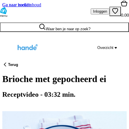
Ga naar hoofdinhoud
Ga naar zoeken
Inloggen
0.00
menu
Waar ben je naar op zoek?
Overzicht
Terug
Brioche met gepocheerd ei
Receptvideo
-
03:32
min.