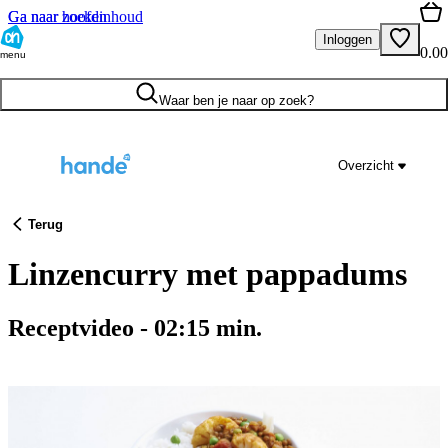
Ga naar hoofdinhoud
Ga naar zoeken
Inloggen
0.00
menu
Waar ben je naar op zoek?
Overzicht
Terug
Linzencurry met pappadums
Receptvideo
-
02:15
min.