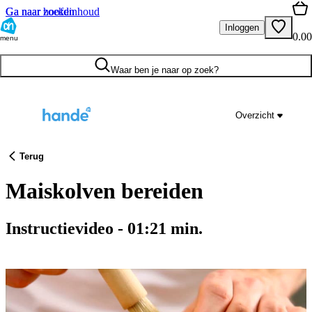
Ga naar hoofdinhoud
Ga naar zoeken
Inloggen
0.00
menu
Waar ben je naar op zoek?
Overzicht
Terug
Maiskolven bereiden
Instructievideo
-
01:21
min.