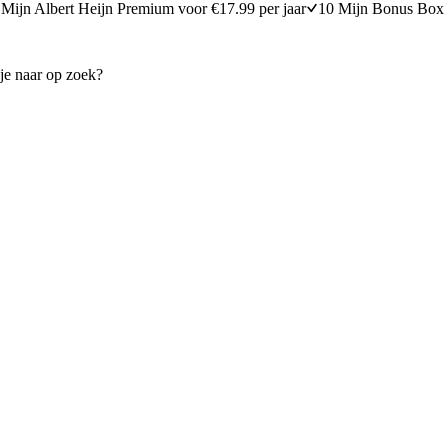
Mijn Albert Heijn Premium voor €17.99 per jaar
10 Mijn Bonus Box 
erborststuk
Feta, tomaat en basilicummuf
30 minuten bereidingstijd
20
min
20 minuten berei