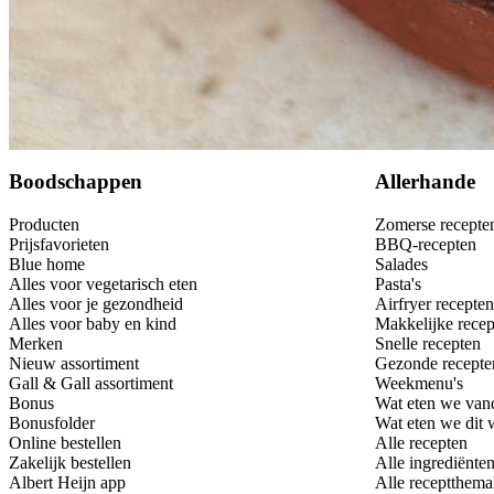
Bewaar
Boodschappen
Allerhande
Producten
Zomerse recepte
Prijsfavorieten
BBQ-recepten
Blue home
Salades
Alles voor vegetarisch eten
Pasta's
Alles voor je gezondheid
Airfryer recepten
Alles voor baby en kind
Makkelijke recep
Merken
Snelle recepten
Nieuw assortiment
Gezonde recepte
Gall & Gall assortiment
Weekmenu's
Bonus
Wat eten we van
Bonusfolder
Wat eten we dit
Online bestellen
Alle recepten
Zakelijk bestellen
Alle ingrediënte
Albert Heijn app
Alle receptthema