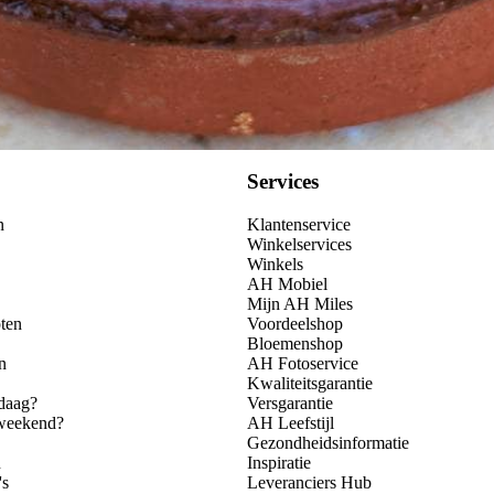
Services
n
Klantenservice
Winkelservices
Winkels
AH Mobiel
Mijn AH Miles
ten
Voordeelshop
Bloemenshop
n
AH Fotoservice
Kwaliteitsgarantie
daag?
Versgarantie
 weekend?
AH Leefstijl
Gezondheidsinformatie
n
Inspiratie
's
Leveranciers Hub