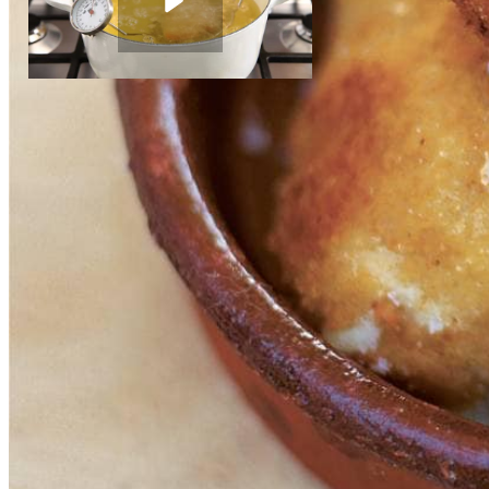
50
g
Manchego kazen
2
plakken
serranoham
Frituren
Instructievideo
-
01:34
min.
1
groot ei
100
g
verse broodkruim
1.5
l
zonnebloemolie
Dit heb je nodig