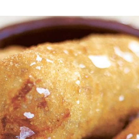
tot halfhoog vuur. Roer er als de boter helemaal gesmolten is lepel voor 
k er vervolgens met kleine scheutjes tegelijk bij en blijf roeren zodat u e
et een flinke snuf zout en peper, de geraspte nootmuskaat en de kaas. S
t folie en zet de saus 1 uur in de koelkast om op te stijven.
i en 1 met het broodkruim. Breng de bloem met een snufje zout en pepe
htereenvolgens door de bloem, dan door het ei en ten slotte door het b
m- of arachideolie en zet hem op hoog vuur. Voeg een klein stukje aar
 porties van 4 à 5 voorzichtig met een schuimspaan in de pan en bak ze 
e na het bakken heel even op een stuk keukenpapier uitlekken, strooi er 