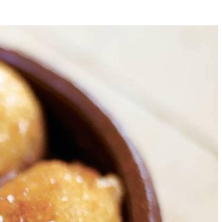
4
lepel 75 g bloem door en wacht tussendoor telkens tot het volledig
en glad, klontvrij mengsel krijgt. Blijf als alle melk erbij zit nog 2
nijd ondertussen de ham in stukjes. Haal de pan van het vuur, laat
r op smaak. Stuif wat bloem op uw handen, schep een flinke el van de
roodkruim.
dappel toe aan het hete vet. Als het stukje goudbruin en krokant
2-3 min., of tot ze mooi goudbruin zijn. De temperatuur van de olie is
een snufje zeezout op en zet direct op tafel.