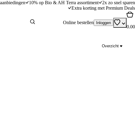
aanbiedingen
10% op Bio & AH Terra assortiment
2x zo snel sparen
Extra korting met Premium Deals
Online bestellen
Inloggen
0.00
Overzicht
fins
Mac and cheese bitterballen
dingstijd
45
min
45 minuten bereidingstijd