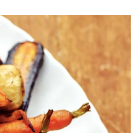
4
ater en wat zout. Giet ze af en laat ze droogstomen. Leg ze soort bij
jm. Meng de venkelknollen met de tijmblaadjes en de citroen. Scheur
e oregano. Meng de baby meiknolletjes met de rodewijnazijn en de
p een schaal om te serveren.