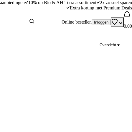
aanbiedingen
10% op Bio & AH Terra assortiment
2x zo snel sparen
Extra korting met Premium Deals
Online bestellen
Inloggen
0.00
Overzicht
en
Geroosterde rodekool met sumak
dingstijd
15
min
15 minuten bereidingstijd