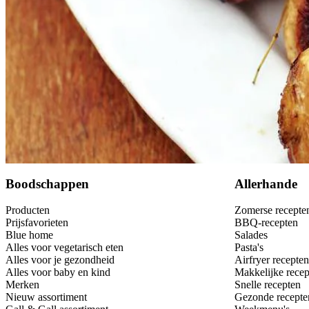
3
takjes
verse oregano
40
ml
rodewijnazijn
5
gedroogde laurierblaadjes
1
el
vloeibare honing
Bewaar
Boodschappen
Allerhande
Producten
Zomerse recepte
Prijsfavorieten
BBQ-recepten
Blue home
Salades
Alles voor vegetarisch eten
Pasta's
Alles voor je gezondheid
Airfryer recepten
Alles voor baby en kind
Makkelijke recep
Merken
Snelle recepten
Nieuw assortiment
Gezonde recepte