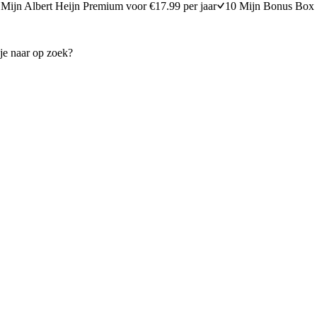
Mijn Albert Heijn Premium voor €17.99 per jaar
10 Mijn Bonus Box 
et met witte kaas en tijm
Kruidige geroosterde pompo
15 minuten bereidingstijd
15
min
15 minuten berei