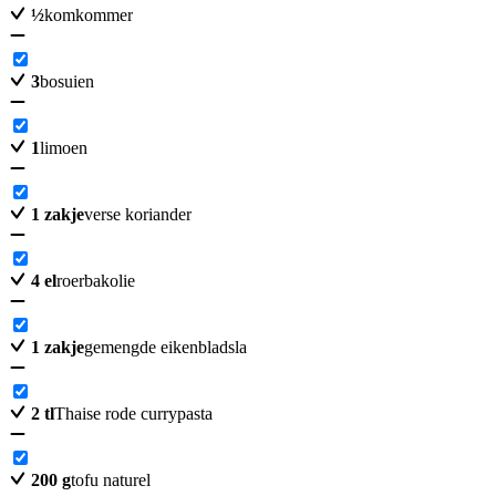
½
komkommer
3
bosuien
1
limoen
1
zakje
verse koriander
4
el
roerbakolie
1
zakje
gemengde eikenbladsla
2
tl
Thaise rode currypasta
200
g
tofu naturel