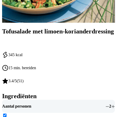
Tofusalade met limoen-korianderdressing
345
kcal
15 min. bereiden
3.4
/5
(
51
)
Ingrediënten
Aantal personen
2