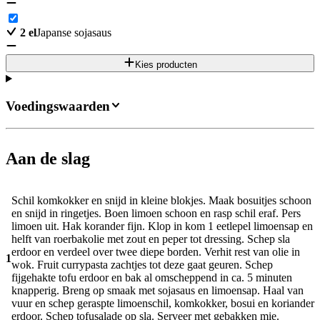
2
el
Japanse sojasaus
Kies producten
Voedingswaarden
Aan de slag
Schil komkokker en snijd in kleine blokjes. Maak bosuitjes schoon
en snijd in ringetjes. Boen limoen schoon en rasp schil eraf. Pers
limoen uit. Hak korander fijn. Klop in kom 1 eetlepel limoensap en
helft van roerbakolie met zout en peper tot dressing. Schep sla
erdoor en verdeel over twee diepe borden. Verhit rest van olie in
1
wok. Fruit currypasta zachtjes tot deze gaat geuren. Schep
fijgehakte tofu erdoor en bak al omscheppend in ca. 5 minuten
knapperig. Breng op smaak met sojasaus en limoensap. Haal van
vuur en schep geraspte limoenschil, komkokker, bosui en koriander
erdoor. Schep tofusalade op sla. Serveer met gebakken mie.