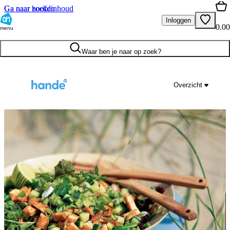
Ga naar hoofdinhoud
Ga naar zoeken
Inloggen
0.00
menu
Waar ben je naar op zoek?
Overzicht