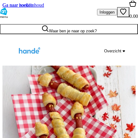
Ga naar hoofdinhoud
Ga naar zoeken
Inloggen
0.00
menu
Waar ben je naar op zoek?
Overzicht