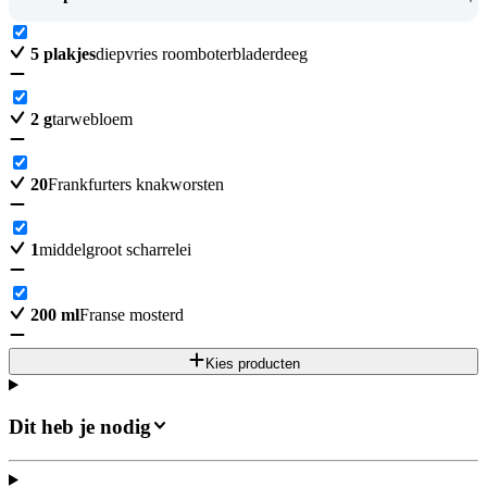
5
plakjes
diepvries roomboterbladerdeeg
2
g
tarwebloem
20
Frankfurters knakworsten
1
middelgroot scharrelei
200
ml
Franse mosterd
Kies producten
Dit heb je nodig