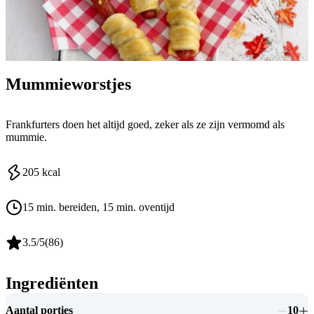
Mummieworstjes
Frankfurters doen het altijd goed, zeker als ze zijn vermomd als
mummie.
205
kcal
15 min. bereiden
, 15 min. oventijd
3.5
/5
(
86
)
Ingrediënten
Aantal porties
10