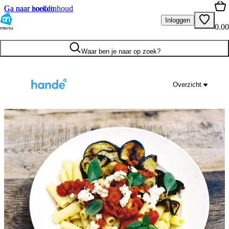
Ga naar hoofdinhoud
Ga naar zoeken
Inloggen
0.00
menu
Waar ben je naar op zoek?
Overzicht