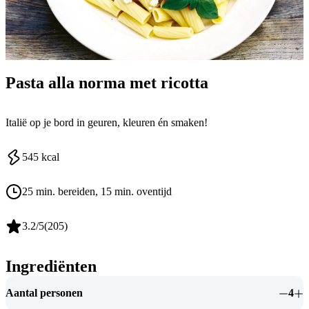
Pasta alla norma met ricotta
Italië op je bord in geuren, kleuren én smaken!
545
kcal
25 min. bereiden
, 15 min. oventijd
3.2
/5
(
205
)
Ingrediënten
Aantal personen
4