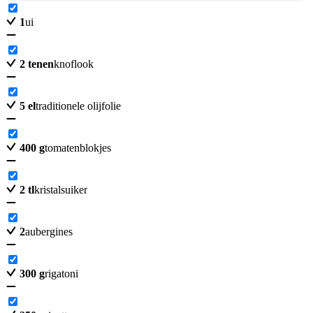
1
ui
2
tenen
knoflook
5
el
traditionele olijfolie
400
g
tomatenblokjes
2
tl
kristalsuiker
2
aubergines
300
g
rigatoni