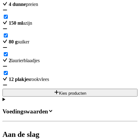
4
dunne
preien
150
ml
azijn
80
g
suiker
2
laurierblaadjes
12
plakjes
rookvlees
Kies producten
Voedingswaarden
Aan de slag