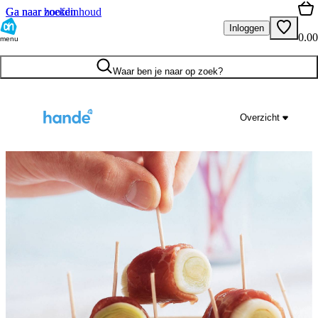
Ga naar hoofdinhoud
Ga naar zoeken
Inloggen
0.00
menu
Waar ben je naar op zoek?
Overzicht