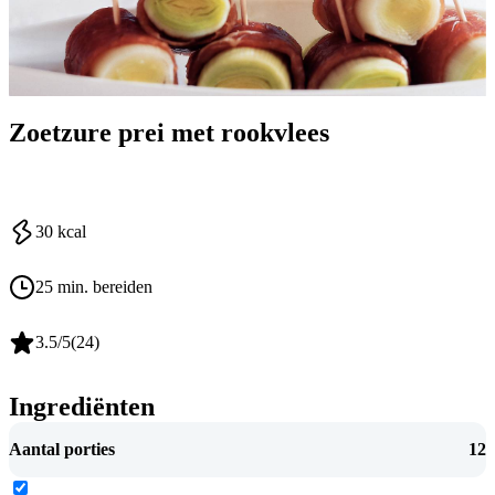
Zoetzure prei met rookvlees
30
kcal
25 min. bereiden
3.5
/5
(
24
)
Ingrediënten
Aantal porties
12