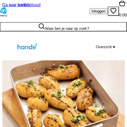
Ga naar hoofdinhoud
Ga naar zoeken
Inloggen
0.00
menu
Waar ben je naar op zoek?
Overzicht