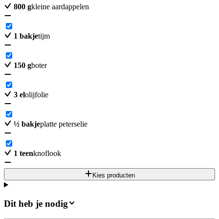
800
g
kleine aardappelen
1
bakje
tijm
150
g
boter
3
el
olijfolie
½
bakje
platte peterselie
1
teen
knoflook
Kies producten
Dit heb je nodig