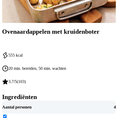
Ovenaardappelen met kruidenboter
555
kcal
20 min. bereiden
, 50 min. wachten
3.7
/5
(
103
)
Ingrediënten
Aantal personen
4