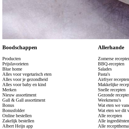
Bewaar
Boodschappen
Allerhande
Producten
Zomerse recepte
Prijsfavorieten
BBQ-recepten
Blue home
Salades
Alles voor vegetarisch eten
Pasta's
Alles voor je gezondheid
Airfryer recepten
Alles voor baby en kind
Makkelijke recep
Merken
Snelle recepten
Nieuw assortiment
Gezonde recepte
Gall & Gall assortiment
Weekmenu's
Bonus
Wat eten we van
Bonusfolder
Wat eten we dit
Online bestellen
Alle recepten
Zakelijk bestellen
Alle ingrediënte
Albert Heijn app
Alle receptthema