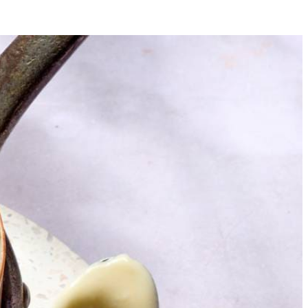
4
roerend aan de kook. Laat op laag vuur 5 min. koken. Voeg de kaas toe