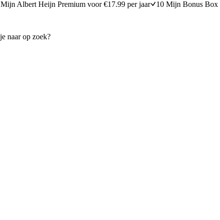
Mijn Albert Heijn Premium voor €17.99 per jaar
10 Mijn Bonus Box 
ltieme kaassaus
Ovenschotel met herfstgroent
15 minuten bereidingstijd
25
min
25 minuten berei