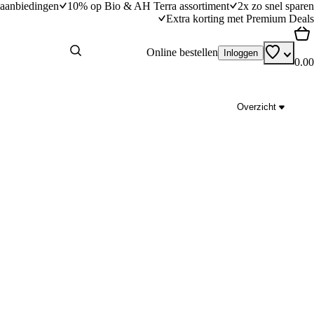
aanbiedingen
10% op Bio & AH Terra assortiment
2x zo snel sparen
Extra korting met Premium Deals
Online bestellen
Inloggen
0.00
Overzicht
en en romige kaassaus
Fusilli met groente en ham-kaassaus
dingstijd
15
min
15 minuten bereidingstijd