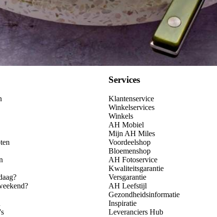
Services
n
Klantenservice
Winkelservices
Winkels
AH Mobiel
Mijn AH Miles
ten
Voordeelshop
Bloemenshop
n
AH Fotoservice
Kwaliteitsgarantie
daag?
Versgarantie
 weekend?
AH Leefstijl
Gezondheidsinformatie
n
Inspiratie
's
Leveranciers Hub