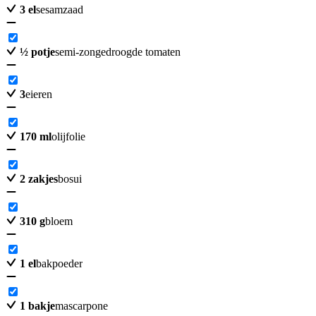
3
el
sesamzaad
½
potje
semi-zongedroogde tomaten
3
eieren
170
ml
olijfolie
2
zakjes
bosui
310
g
bloem
1
el
bakpoeder
1
bakje
mascarpone