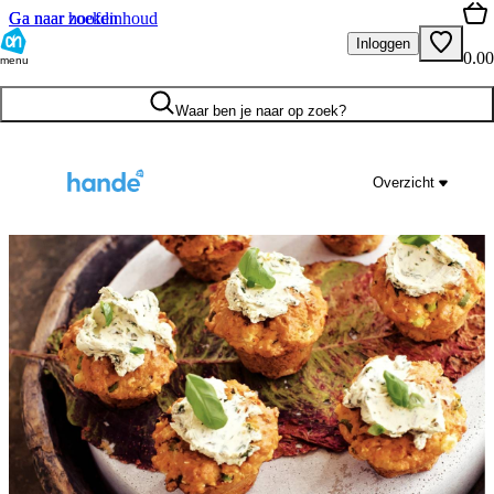
Ga naar hoofdinhoud
Ga naar zoeken
Inloggen
0.00
menu
Waar ben je naar op zoek?
Overzicht