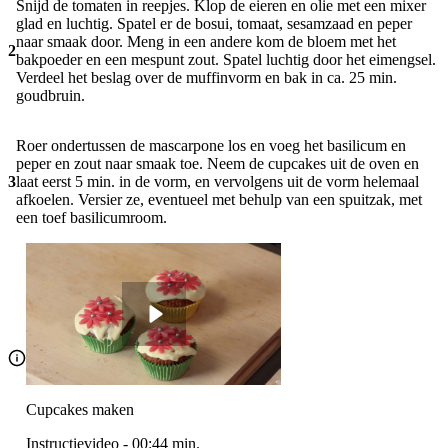
Snijd de tomaten in reepjes. Klop de eieren en olie met een mixer
glad en luchtig. Spatel er de bosui, tomaat, sesamzaad en peper
naar smaak door. Meng in een andere kom de bloem met het
2
bakpoeder en een mespunt zout. Spatel luchtig door het eimengsel.
Verdeel het beslag over de muffinvorm en bak in ca. 25 min.
goudbruin.
Roer ondertussen de mascarpone los en voeg het basilicum en
peper en zout naar smaak toe. Neem de cupcakes uit de oven en
3
laat eerst 5 min. in de vorm, en vervolgens uit de vorm helemaal
afkoelen. Versier ze, eventueel met behulp van een spuitzak, met
een toef basilicumroom.
Cupcakes maken
Instructievideo
-
00:44
min.