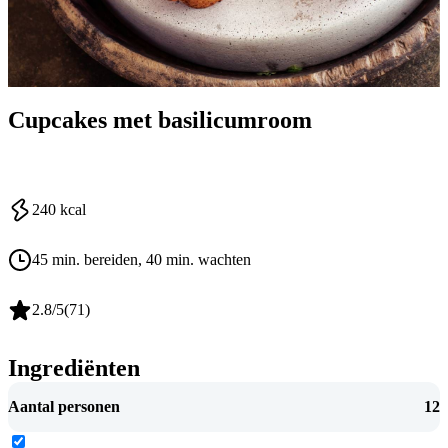
Cupcakes met basilicumroom
240
kcal
45 min. bereiden
, 40 min. wachten
2.8
/5
(
71
)
Ingrediënten
Aantal personen
12